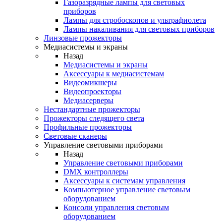
Газоразрядные лампы для световых
приборов
Лампы для стробоскопов и ультрафиолета
Лампы накаливания для световых приборов
Линзовые прожекторы
Медиасистемы и экраны
Назад
Медиасистемы и экраны
Аксессуары к медиасистемам
Видеомикшеры
Видеопроекторы
Медиасерверы
Нестандартные прожекторы
Прожекторы следящего света
Профильные прожекторы
Световые сканеры
Управление световыми приборами
Назад
Управление световыми приборами
DMX контроллеры
Аксессуары к системам управления
Компьютерное управление световым
оборудованием
Консоли управления световым
оборудованием