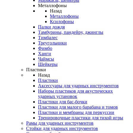
Маракасы, шейкеры
Металлофоны
Назад
Металлофоны
Ксилофоны
Палки дождя
Тамбурины, пандейру, джинглы
Тимбалес
Треугольники
Фимбо
Ханги
Чаймсы
Шейкеры
Пластики
Назад
Пластики
Аксессуары для ударных инструментов
Наборы пластиков для акустических
ударных установок
Пластики для бас-бочки
Пластики для малого барабана и томов
Пластики и мембраны для перкуссии
Тренировочные пластики для тихой игры
Рамы для ударных инструментов
Стойки для ударных инструментов