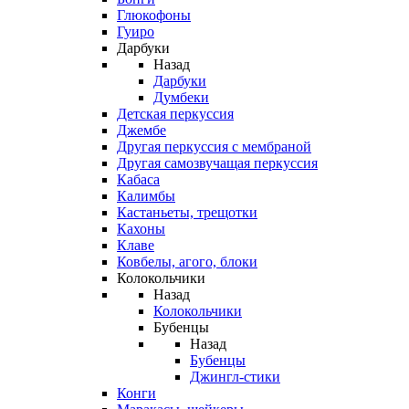
Глюкофоны
Гуиро
Дарбуки
Назад
Дарбуки
Думбеки
Детская перкуссия
Джембе
Другая перкуссия с мембраной
Другая самозвучащая перкуссия
Кабаса
Калимбы
Кастаньеты, трещотки
Кахоны
Клаве
Ковбелы, агого, блоки
Колокольчики
Назад
Колокольчики
Бубенцы
Назад
Бубенцы
Джингл-стики
Конги