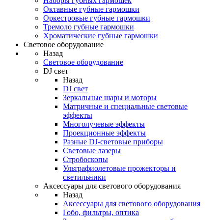
Наборы губных гармошек
Октавные губные гармошки
Оркестровые губные гармошки
Тремоло губные гармошки
Хроматические губные гармошки
Световое оборудование
Назад
Световое оборудование
DJ свет
Назад
DJ свет
Зеркальные шары и моторы
Матричные и специальные световые
эффекты
Многолучевые эффекты
Проекционные эффекты
Разные DJ-световые приборы
Световые лазеры
Стробоскопы
Ультрафиолетовые прожекторы и
светильники
Аксессуары для светового оборудования
Назад
Аксессуары для светового оборудования
Гобо, фильтры, оптика