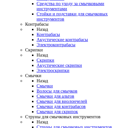
Средства по уходу за смычковыми
инструментами
Стойки и подставки для смычковых
инструментов
Контрабасы
Назад
Контрабасы
Акустические контрабасы
Электроконтрабасы
Скрипки
Назад
Скрипки
Акустические скрипки
Электроскрипки
Смычки
Назад
Смычки
Волосы для смычков
Смычки для альтов
Смычки для виолончелей
Смычки для контрабасов
Смычки для скрипок
Струны для смычковых инструментов
Назад
Струны для смычковых инструментов