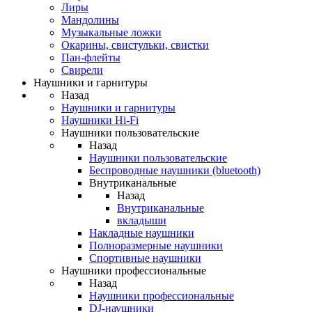
Лиры
Мандолины
Музыкальные ложки
Окарины, свистульки, свистки
Пан-флейты
Свирели
Наушники и гарнитуры
Назад
Наушники и гарнитуры
Наушники Hi-Fi
Наушники пользовательские
Назад
Наушники пользовательские
Беспроводные наушники (bluetooth)
Внутриканальные
Назад
Внутриканальные
вкладыши
Накладные наушники
Полноразмерные наушники
Спортивные наушники
Наушники профессиональные
Назад
Наушники профессиональные
DJ-наушники