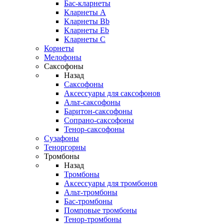
Бас-кларнеты
Кларнеты A
Кларнеты Bb
Кларнеты Eb
Кларнеты С
Корнеты
Мелофоны
Саксофоны
Назад
Саксофоны
Аксессуары для саксофонов
Альт-саксофоны
Баритон-саксофоны
Сопрано-саксофоны
Тенор-саксофоны
Сузафоны
Теноргорны
Тромбоны
Назад
Тромбоны
Аксессуары для тромбонов
Альт-тромбоны
Бас-тромбоны
Помповые тромбоны
Тенор-тромбоны