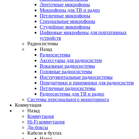
Ленточные микрофоны
Микрофоны для ТВ и радио
Петличные микрофоны
Специальные микрофоны
Студийные микрофоны
Цифровые микрофоны для портативных
устройств
Радиосистемы
Назад
Радиосистемы
Аксессуары для радиосистем
Вокальные радиосистемы
Головные радиосистемы
Инструментальные радиосистемы
Передатчики и приемники для радиосистем
Петличные радиосистемы
Радиосистемы для ТВ и радио
Системы персонального мониторинга
Коммутация
Назад
Коммутация
Hi-Fi коммутация
Ди-боксы
Кабели в бухтах
Назад