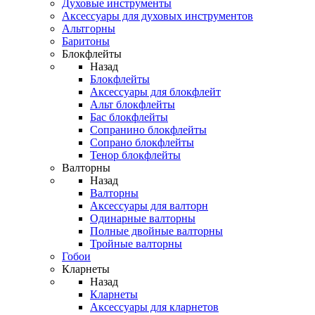
Духовые инструменты
Аксессуары для духовых инструментов
Альтгорны
Баритоны
Блокфлейты
Назад
Блокфлейты
Аксессуары для блокфлейт
Альт блокфлейты
Бас блокфлейты
Сопранино блокфлейты
Сопрано блокфлейты
Тенор блокфлейты
Валторны
Назад
Валторны
Аксессуары для валторн
Одинарные валторны
Полные двойные валторны
Тройные валторны
Гобои
Кларнеты
Назад
Кларнеты
Аксессуары для кларнетов