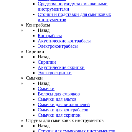
Средства по уходу за смычковыми
инструментами
Стойки и подставки для смычковых
инструментов
Контрабасы
Назад
Контрабасы
Акустические контрабасы
Электроконтрабасы
Скрипки
Назад
Скрипки
Акустические скрипки
Электроскрипки
Смычки
Назад
Смычки
Волосы для смычков
Смычки для альтов
Смычки для виолончелей
Смычки для контрабасов
Смычки для скрипок
Струны для смычковых инструментов
Назад
Струны для смычковых инструментов