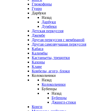
Глюкофоны
Гуиро
Дарбуки
Назад
Дарбуки
Думбеки
Детская перкуссия
Джембе
Другая перкуссия с мембраной
Другая самозвучащая перкуссия
Кабаса
Калимбы
Кастаньеты, трещотки
Кахоны
Клаве
Ковбелы, агого, блоки
Колокольчики
Назад
Колокольчики
Бубенцы
Назад
Бубенцы
Джингл-стики
Конги