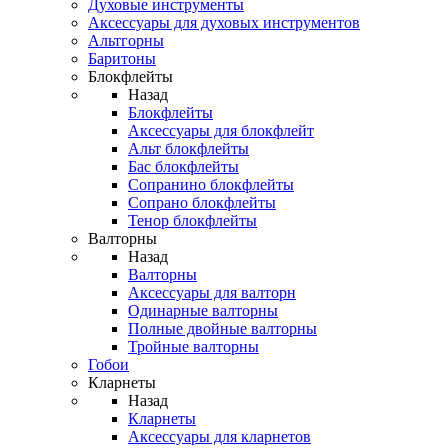
Духовые инструменты
Аксессуары для духовых инструментов
Альтгорны
Баритоны
Блокфлейты
Назад
Блокфлейты
Аксессуары для блокфлейт
Альт блокфлейты
Бас блокфлейты
Сопранино блокфлейты
Сопрано блокфлейты
Тенор блокфлейты
Валторны
Назад
Валторны
Аксессуары для валторн
Одинарные валторны
Полные двойные валторны
Тройные валторны
Гобои
Кларнеты
Назад
Кларнеты
Аксессуары для кларнетов