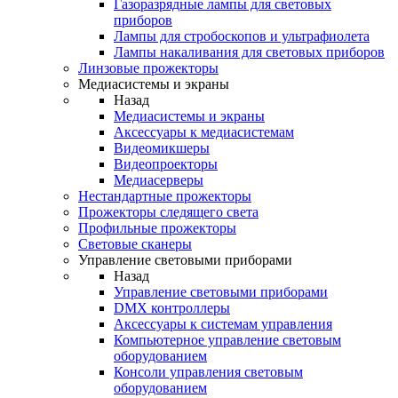
Газоразрядные лампы для световых
приборов
Лампы для стробоскопов и ультрафиолета
Лампы накаливания для световых приборов
Линзовые прожекторы
Медиасистемы и экраны
Назад
Медиасистемы и экраны
Аксессуары к медиасистемам
Видеомикшеры
Видеопроекторы
Медиасерверы
Нестандартные прожекторы
Прожекторы следящего света
Профильные прожекторы
Световые сканеры
Управление световыми приборами
Назад
Управление световыми приборами
DMX контроллеры
Аксессуары к системам управления
Компьютерное управление световым
оборудованием
Консоли управления световым
оборудованием