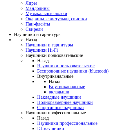
Лиры
Мандолины
Музыкальные ложки
Окарины, свистульки, свистки
Пан-флейты
Свирели
Наушники и гарнитуры
Назад
Наушники и гарнитуры
Наушники Hi-Fi
Наушники пользовательские
Назад
Наушники пользовательские
Беспроводные наушники (bluetooth)
Внутриканальные
Назад
Внутриканальные
вкладыши
Накладные наушники
Полноразмерные наушники
Спортивные наушники
Наушники профессиональные
Назад
Наушники профессиональные
DJ-наушники