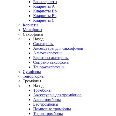
Бас-кларнеты
Кларнеты A
Кларнеты Bb
Кларнеты Eb
Кларнеты С
Корнеты
Мелофоны
Саксофоны
Назад
Саксофоны
Аксессуары для саксофонов
Альт-саксофоны
Баритон-саксофоны
Сопрано-саксофоны
Тенор-саксофоны
Сузафоны
Теноргорны
Тромбоны
Назад
Тромбоны
Аксессуары для тромбонов
Альт-тромбоны
Бас-тромбоны
Помповые тромбоны
Тенор-тромбоны