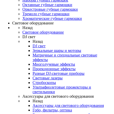
Наборы губных гармошек
Октавные губные гармошки
Оркестровые губные гармошки
Тремоло губные гармошки
Хроматические губные гармошки
Световое оборудование
Назад
Световое оборудование
DJ свет
Назад
DJ свет
Зеркальные шары и моторы
Матричные и специальные световые
эффекты
Многолучевые эффекты
Проекционные эффекты
Разные DJ-световые приборы
Световые лазеры
Стробоскопы
Ультрафиолетовые прожекторы и
светильники
Аксессуары для светового оборудования
Назад
Аксессуары для светового оборудования
Гобо, фильтры, оптика