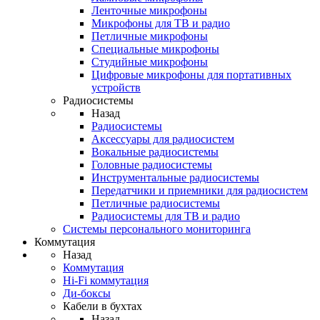
Ленточные микрофоны
Микрофоны для ТВ и радио
Петличные микрофоны
Специальные микрофоны
Студийные микрофоны
Цифровые микрофоны для портативных
устройств
Радиосистемы
Назад
Радиосистемы
Аксессуары для радиосистем
Вокальные радиосистемы
Головные радиосистемы
Инструментальные радиосистемы
Передатчики и приемники для радиосистем
Петличные радиосистемы
Радиосистемы для ТВ и радио
Системы персонального мониторинга
Коммутация
Назад
Коммутация
Hi-Fi коммутация
Ди-боксы
Кабели в бухтах
Назад