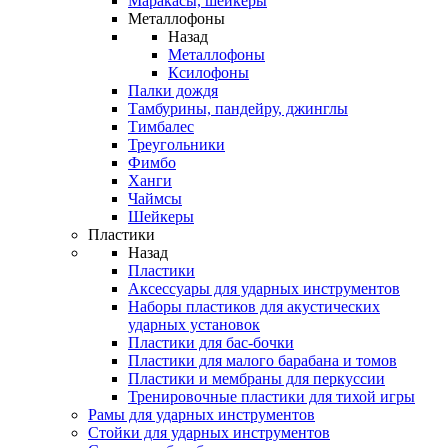
Маракасы, шейкеры
Металлофоны
Назад
Металлофоны
Ксилофоны
Палки дождя
Тамбурины, пандейру, джинглы
Тимбалес
Треугольники
Фимбо
Ханги
Чаймсы
Шейкеры
Пластики
Назад
Пластики
Аксессуары для ударных инструментов
Наборы пластиков для акустических
ударных установок
Пластики для бас-бочки
Пластики для малого барабана и томов
Пластики и мембраны для перкуссии
Тренировочные пластики для тихой игры
Рамы для ударных инструментов
Стойки для ударных инструментов