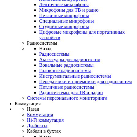
Ленточные микрофоны
Микрофоны для ТВ и радио
Петличные микрофоны
Специальные микрофоны
Студийные микрофоны
Цифровые микрофоны для портативных
устройств
Радиосистемы
Назад
Радиосистемы
Аксессуары для радиосистем
Вокальные радиосистемы
Головные радиосистемы
Инструментальные радиосистемы
Передатчики и приемники для радиосистем
Петличные радиосистемы
Радиосистемы для ТВ и радио
Системы персонального мониторинга
Коммутация
Назад
Коммутация
Hi-Fi коммутация
Ди-боксы
Кабели в бухтах
Назад