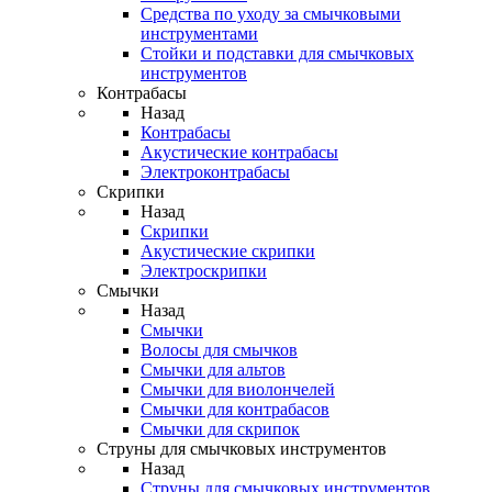
Средства по уходу за смычковыми
инструментами
Стойки и подставки для смычковых
инструментов
Контрабасы
Назад
Контрабасы
Акустические контрабасы
Электроконтрабасы
Скрипки
Назад
Скрипки
Акустические скрипки
Электроскрипки
Смычки
Назад
Смычки
Волосы для смычков
Смычки для альтов
Смычки для виолончелей
Смычки для контрабасов
Смычки для скрипок
Струны для смычковых инструментов
Назад
Струны для смычковых инструментов