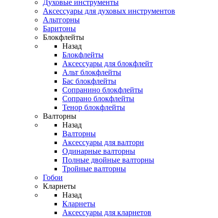
Духовые инструменты
Аксессуары для духовых инструментов
Альтгорны
Баритоны
Блокфлейты
Назад
Блокфлейты
Аксессуары для блокфлейт
Альт блокфлейты
Бас блокфлейты
Сопранино блокфлейты
Сопрано блокфлейты
Тенор блокфлейты
Валторны
Назад
Валторны
Аксессуары для валторн
Одинарные валторны
Полные двойные валторны
Тройные валторны
Гобои
Кларнеты
Назад
Кларнеты
Аксессуары для кларнетов