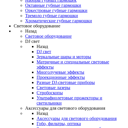
Наборы губных гармошек
Октавные губные гармошки
Оркестровые губные гармошки
Тремоло губные гармошки
Хроматические губные гармошки
Световое оборудование
Назад
Световое оборудование
DJ свет
Назад
DJ свет
Зеркальные шары и моторы
Матричные и специальные световые
эффекты
Многолучевые эффекты
Проекционные эффекты
Разные DJ-световые приборы
Световые лазеры
Стробоскопы
Ультрафиолетовые прожекторы и
светильники
Аксессуары для светового оборудования
Назад
Аксессуары для светового оборудования
Гобо, фильтры, оптика