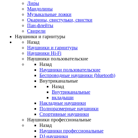
Лиры
Мандолины
Музыкальные ложки
Окарины, свистульки, свистки
Пан-флейты
Свирели
Наушники и гарнитуры
Назад
Наушники и гарнитуры
Наушники Hi-Fi
Наушники пользовательские
Назад
Наушники пользовательские
Беспроводные наушники (bluetooth)
Внутриканальные
Назад
Внутриканальные
вкладыши
Накладные наушники
Полноразмерные наушники
Спортивные наушники
Наушники профессиональные
Назад
Наушники профессиональные
DJ-наушники