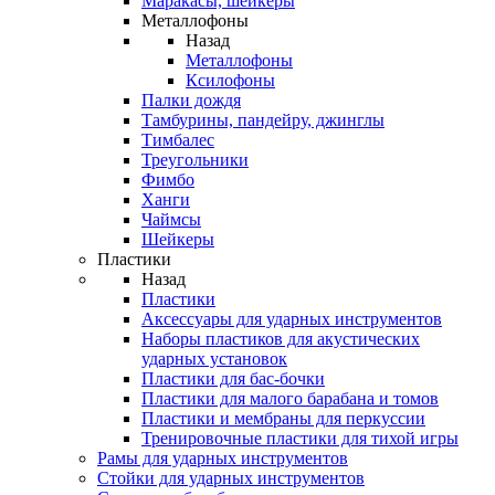
Маракасы, шейкеры
Металлофоны
Назад
Металлофоны
Ксилофоны
Палки дождя
Тамбурины, пандейру, джинглы
Тимбалес
Треугольники
Фимбо
Ханги
Чаймсы
Шейкеры
Пластики
Назад
Пластики
Аксессуары для ударных инструментов
Наборы пластиков для акустических
ударных установок
Пластики для бас-бочки
Пластики для малого барабана и томов
Пластики и мембраны для перкуссии
Тренировочные пластики для тихой игры
Рамы для ударных инструментов
Стойки для ударных инструментов