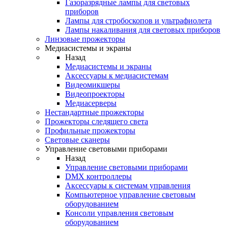
Газоразрядные лампы для световых
приборов
Лампы для стробоскопов и ультрафиолета
Лампы накаливания для световых приборов
Линзовые прожекторы
Медиасистемы и экраны
Назад
Медиасистемы и экраны
Аксессуары к медиасистемам
Видеомикшеры
Видеопроекторы
Медиасерверы
Нестандартные прожекторы
Прожекторы следящего света
Профильные прожекторы
Световые сканеры
Управление световыми приборами
Назад
Управление световыми приборами
DMX контроллеры
Аксессуары к системам управления
Компьютерное управление световым
оборудованием
Консоли управления световым
оборудованием