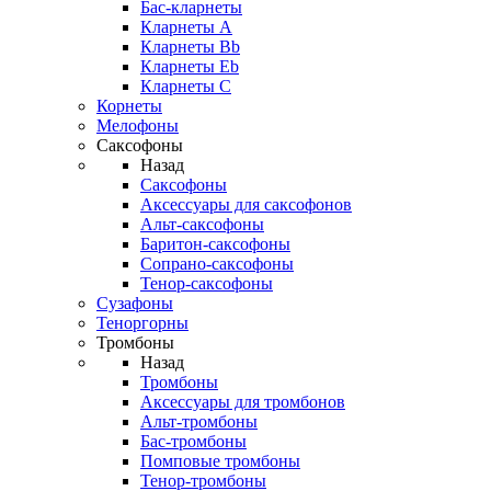
Бас-кларнеты
Кларнеты A
Кларнеты Bb
Кларнеты Eb
Кларнеты С
Корнеты
Мелофоны
Саксофоны
Назад
Саксофоны
Аксессуары для саксофонов
Альт-саксофоны
Баритон-саксофоны
Сопрано-саксофоны
Тенор-саксофоны
Сузафоны
Теноргорны
Тромбоны
Назад
Тромбоны
Аксессуары для тромбонов
Альт-тромбоны
Бас-тромбоны
Помповые тромбоны
Тенор-тромбоны