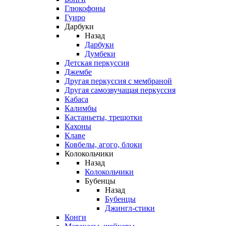
Глюкофоны
Гуиро
Дарбуки
Назад
Дарбуки
Думбеки
Детская перкуссия
Джембе
Другая перкуссия с мембраной
Другая самозвучащая перкуссия
Кабаса
Калимбы
Кастаньеты, трещотки
Кахоны
Клаве
Ковбелы, агого, блоки
Колокольчики
Назад
Колокольчики
Бубенцы
Назад
Бубенцы
Джингл-стики
Конги