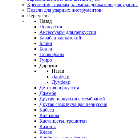
Крепления, зажимы, клэмпы, держатели для ударн
Педали для ударных инструментов
Перкуссия
Назад
Перкуссия
Аксессуары для перкуссии
Барабан кавказский
Блоки
Бонги
Глюкофоны
Гуиро
Дарбуки
Назад
Дарбуки
Думбеки
Детская перкуссия
Джембе
Другая перкуссия с мембраной
Другая самозвучащая перкуссия
Кабаса
Калимбы
Кастаньеты, трещотки
Кахоны
Клаве
Ковбелы, агого, блоки