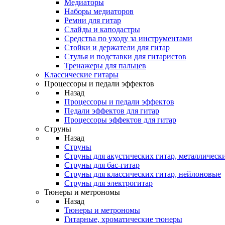
Медиаторы
Наборы медиаторов
Ремни для гитар
Слайды и каподастры
Средства по уходу за инструментами
Стойки и держатели для гитар
Стулья и подставки для гитаристов
Тренажеры для пальцев
Классические гитары
Процессоры и педали эффектов
Назад
Процессоры и педали эффектов
Педали эффектов для гитар
Процессоры эффектов для гитар
Струны
Назад
Струны
Струны для акустических гитар, металлическ
Струны для бас-гитар
Струны для классических гитар, нейлоновые
Струны для электрогитар
Тюнеры и метрономы
Назад
Тюнеры и метрономы
Гитарные, хроматические тюнеры