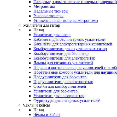
Гитарные, хроматические тюнеры-прищепки(
Метрономы
Педальные тюнеры
Рэковые тюнеры
Универсальные тюнеры-метрономы
Усилители для гитар
Назад
Усилители для гитар
Кабинеты для бас-гитарных усилителей
Кабинеты для электрогитарных усилителей
Комбоусилители для акустических гитар
Комбоусилители для бас-гитар
Комбоусилители для электрогитар
Лампы для гитарных усилителей
Педали и контроллеры для усилителей и комб
Портативные комбо и усилители для наушник
Предусилители для бас-гитар
Предусилители для электрогитар
Стойки для комбоусилителей
Усилители для бас-гитар
Усилители для электрогитар
Фурнитура для гитарных усилителей
Чехлы и кейсы
Назад
Чехлы и кейсы