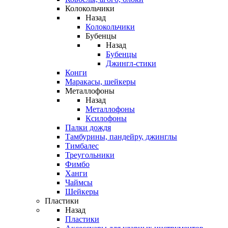
Колокольчики
Назад
Колокольчики
Бубенцы
Назад
Бубенцы
Джингл-стики
Конги
Маракасы, шейкеры
Металлофоны
Назад
Металлофоны
Ксилофоны
Палки дождя
Тамбурины, пандейру, джинглы
Тимбалес
Треугольники
Фимбо
Ханги
Чаймсы
Шейкеры
Пластики
Назад
Пластики