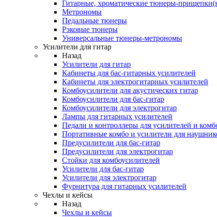
Гитарные, хроматические тюнеры-прищепки(
Метрономы
Педальные тюнеры
Рэковые тюнеры
Универсальные тюнеры-метрономы
Усилители для гитар
Назад
Усилители для гитар
Кабинеты для бас-гитарных усилителей
Кабинеты для электрогитарных усилителей
Комбоусилители для акустических гитар
Комбоусилители для бас-гитар
Комбоусилители для электрогитар
Лампы для гитарных усилителей
Педали и контроллеры для усилителей и комб
Портативные комбо и усилители для наушник
Предусилители для бас-гитар
Предусилители для электрогитар
Стойки для комбоусилителей
Усилители для бас-гитар
Усилители для электрогитар
Фурнитура для гитарных усилителей
Чехлы и кейсы
Назад
Чехлы и кейсы