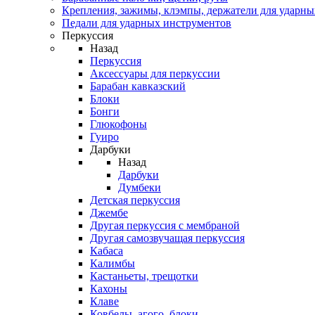
Крепления, зажимы, клэмпы, держатели для ударн
Педали для ударных инструментов
Перкуссия
Назад
Перкуссия
Аксессуары для перкуссии
Барабан кавказский
Блоки
Бонги
Глюкофоны
Гуиро
Дарбуки
Назад
Дарбуки
Думбеки
Детская перкуссия
Джембе
Другая перкуссия с мембраной
Другая самозвучащая перкуссия
Кабаса
Калимбы
Кастаньеты, трещотки
Кахоны
Клаве
Ковбелы, агого, блоки