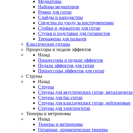
Медиаторы
Наборы медиаторов
Ремни для гитар
Слайды и каподастры
Средства по уходу за инструментами
Стойки и держатели для гитар
Стулья и подставки для гитаристов
Тренажеры для пальцев
Классические гитары
Процессоры и педали эффектов
Назад
Процессоры и педали эффектов
Педали эффектов для гитар
Процессоры эффектов для гитар
Струны
Назад
Струны
Струны для акустических гитар, металлическ
Струны для бас-гитар
Струны для классических гитар, нейлоновые
Струны для электрогитар
Тюнеры и метрономы
Назад
Тюнеры и метрономы
Гитарные, хроматические тюнеры