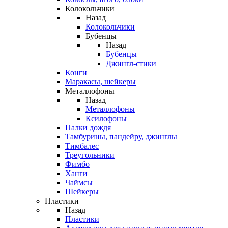
Колокольчики
Назад
Колокольчики
Бубенцы
Назад
Бубенцы
Джингл-стики
Конги
Маракасы, шейкеры
Металлофоны
Назад
Металлофоны
Ксилофоны
Палки дождя
Тамбурины, пандейру, джинглы
Тимбалес
Треугольники
Фимбо
Ханги
Чаймсы
Шейкеры
Пластики
Назад
Пластики