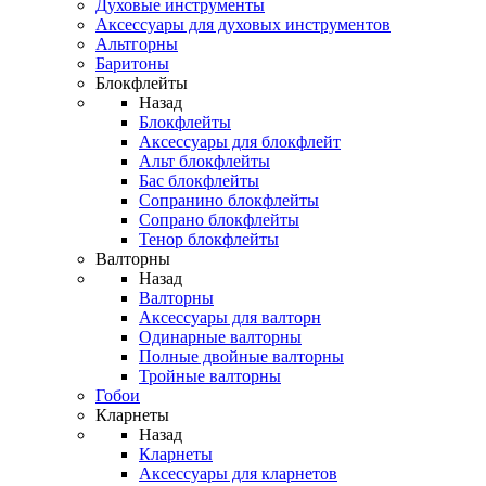
Духовые инструменты
Аксессуары для духовых инструментов
Альтгорны
Баритоны
Блокфлейты
Назад
Блокфлейты
Аксессуары для блокфлейт
Альт блокфлейты
Бас блокфлейты
Сопранино блокфлейты
Сопрано блокфлейты
Тенор блокфлейты
Валторны
Назад
Валторны
Аксессуары для валторн
Одинарные валторны
Полные двойные валторны
Тройные валторны
Гобои
Кларнеты
Назад
Кларнеты
Аксессуары для кларнетов