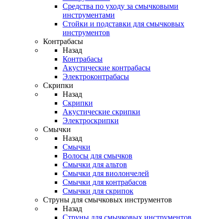
Средства по уходу за смычковыми
инструментами
Стойки и подставки для смычковых
инструментов
Контрабасы
Назад
Контрабасы
Акустические контрабасы
Электроконтрабасы
Скрипки
Назад
Скрипки
Акустические скрипки
Электроскрипки
Смычки
Назад
Смычки
Волосы для смычков
Смычки для альтов
Смычки для виолончелей
Смычки для контрабасов
Смычки для скрипок
Струны для смычковых инструментов
Назад
Струны для смычковых инструментов