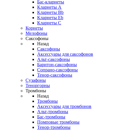
Бас-кларнеты
Кларнеты A
Кларнеты Bb
Кларнеты Eb
Кларнеты С
Корнеты
Мелофоны
Саксофоны
Назад
Саксофоны
Аксессуары для саксофонов
Альт-саксофоны
Баритон-саксофоны
Сопрано-саксофоны
Тенор-саксофоны
Сузафоны
Теноргорны
Тромбоны
Назад
Тромбоны
Аксессуары для тромбонов
Альт-тромбоны
Бас-тромбоны
Помповые тромбоны
Тенор-тромбоны