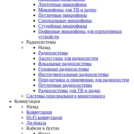
Ленточные микрофоны
Микрофоны для ТВ и радио
Петличные микрофоны
Специальные микрофоны
Студийные микрофоны
Цифровые микрофоны для портативных
устройств
Радиосистемы
Назад
Радиосистемы
Аксессуары для радиосистем
Вокальные радиосистемы
Головные радиосистемы
Инструментальные радиосистемы
Передатчики и приемники для радиосистем
Петличные радиосистемы
Радиосистемы для ТВ и радио
Системы персонального мониторинга
Коммутация
Назад
Коммутация
Hi-Fi коммутация
Ди-боксы
Кабели в бухтах
Назад