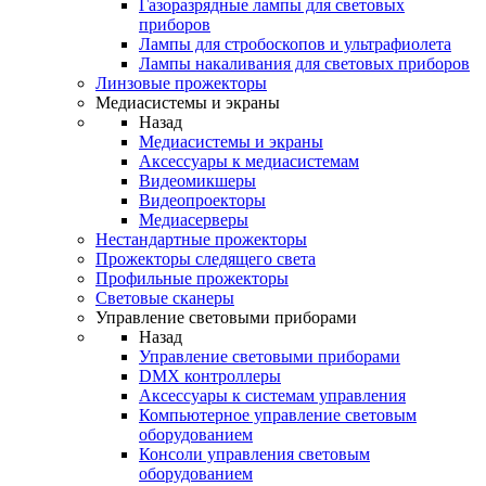
Газоразрядные лампы для световых
приборов
Лампы для стробоскопов и ультрафиолета
Лампы накаливания для световых приборов
Линзовые прожекторы
Медиасистемы и экраны
Назад
Медиасистемы и экраны
Аксессуары к медиасистемам
Видеомикшеры
Видеопроекторы
Медиасерверы
Нестандартные прожекторы
Прожекторы следящего света
Профильные прожекторы
Световые сканеры
Управление световыми приборами
Назад
Управление световыми приборами
DMX контроллеры
Аксессуары к системам управления
Компьютерное управление световым
оборудованием
Консоли управления световым
оборудованием