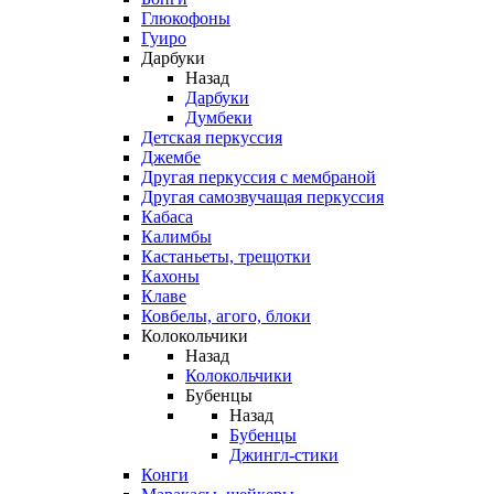
Глюкофоны
Гуиро
Дарбуки
Назад
Дарбуки
Думбеки
Детская перкуссия
Джембе
Другая перкуссия с мембраной
Другая самозвучащая перкуссия
Кабаса
Калимбы
Кастаньеты, трещотки
Кахоны
Клаве
Ковбелы, агого, блоки
Колокольчики
Назад
Колокольчики
Бубенцы
Назад
Бубенцы
Джингл-стики
Конги