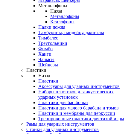
Маракасы, шейкеры
Металлофоны
Назад
Металлофоны
Ксилофоны
Палки дождя
Тамбурины, пандейру, джинглы
Тимбалес
Треугольники
Фимбо
Ханги
Чаймсы
Шейкеры
Пластики
Назад
Пластики
Аксессуары для ударных инструментов
Наборы пластиков для акустических
ударных установок
Пластики для бас-бочки
Пластики для малого барабана и томов
Пластики и мембраны для перкуссии
Тренировочные пластики для тихой игры
Рамы для ударных инструментов
Стойки для ударных инструментов