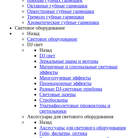
Наборы губных гармошек
Октавные губные гармошки
Оркестровые губные гармошки
Тремоло губные гармошки
Хроматические губные гармошки
Световое оборудование
Назад
Световое оборудование
DJ свет
Назад
DJ свет
Зеркальные шары и моторы
Матричные и специальные световые
эффекты
Многолучевые эффекты
Проекционные эффекты
Разные DJ-световые приборы
Световые лазеры
Стробоскопы
Ультрафиолетовые прожекторы и
светильники
Аксессуары для светового оборудования
Назад
Аксессуары для светового оборудования
Гобо, фильтры, оптика