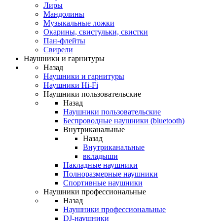
Лиры
Мандолины
Музыкальные ложки
Окарины, свистульки, свистки
Пан-флейты
Свирели
Наушники и гарнитуры
Назад
Наушники и гарнитуры
Наушники Hi-Fi
Наушники пользовательские
Назад
Наушники пользовательские
Беспроводные наушники (bluetooth)
Внутриканальные
Назад
Внутриканальные
вкладыши
Накладные наушники
Полноразмерные наушники
Спортивные наушники
Наушники профессиональные
Назад
Наушники профессиональные
DJ-наушники