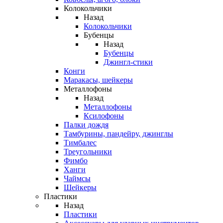
Колокольчики
Назад
Колокольчики
Бубенцы
Назад
Бубенцы
Джингл-стики
Конги
Маракасы, шейкеры
Металлофоны
Назад
Металлофоны
Ксилофоны
Палки дождя
Тамбурины, пандейру, джинглы
Тимбалес
Треугольники
Фимбо
Ханги
Чаймсы
Шейкеры
Пластики
Назад
Пластики