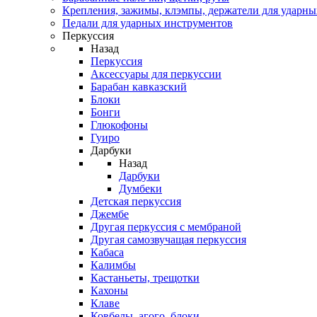
Крепления, зажимы, клэмпы, держатели для ударн
Педали для ударных инструментов
Перкуссия
Назад
Перкуссия
Аксессуары для перкуссии
Барабан кавказский
Блоки
Бонги
Глюкофоны
Гуиро
Дарбуки
Назад
Дарбуки
Думбеки
Детская перкуссия
Джембе
Другая перкуссия с мембраной
Другая самозвучащая перкуссия
Кабаса
Калимбы
Кастаньеты, трещотки
Кахоны
Клаве
Ковбелы, агого, блоки