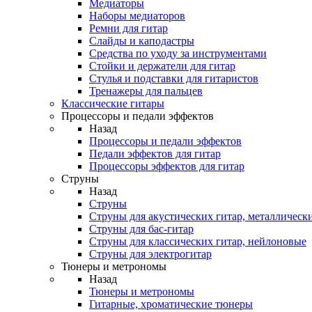
Медиаторы
Наборы медиаторов
Ремни для гитар
Слайды и каподастры
Средства по уходу за инструментами
Стойки и держатели для гитар
Стулья и подставки для гитаристов
Тренажеры для пальцев
Классические гитары
Процессоры и педали эффектов
Назад
Процессоры и педали эффектов
Педали эффектов для гитар
Процессоры эффектов для гитар
Струны
Назад
Струны
Струны для акустических гитар, металлическ
Струны для бас-гитар
Струны для классических гитар, нейлоновые
Струны для электрогитар
Тюнеры и метрономы
Назад
Тюнеры и метрономы
Гитарные, хроматические тюнеры