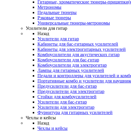
Гитарные, хроматические тюнеры-прищепки(
Метрономы
Педальные тюнеры
Рэковые тюнеры
Универсальные тюнеры-метрономы
Усилители для гитар
Назад
Усилители для гитар
Кабинеты для бас-гитарных усилителей
Кабинеты для электрогитарных усилителей
Комбоусилители для акустических гитар
Комбоусилители для бас-гитар
Комбоусилители для электрогитар
Лампы для гитарных усилителей
Педали и контроллеры для усилителей и комб
Портативные комбо и усилители для наушник
Предусилители для бас-гитар
Предусилители для электрогитар
Стойки для комбоусилителей
Усилители для бас-гитар
Усилители для электрогитар
Фурнитура для гитарных усилителей
Чехлы и кейсы
Назад
Чехлы и кейсы