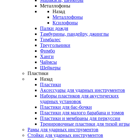
Маракасы, шейкеры
Металлофоны
Назад
Металлофоны
Ксилофоны
Палки дождя
Тамбурины, пандейру, джинглы
Тимбалес
Треугольники
Фимбо
Ханги
Чаймсы
Шейкеры
Пластики
Назад
Пластики
Аксессуары для ударных инструментов
Наборы пластиков для акустических
ударных установок
Пластики для бас-бочки
Пластики для малого барабана и томов
Пластики и мембраны для перкуссии
Тренировочные пластики для тихой игры
Рамы для ударных инструментов
Стойки для ударных инструментов