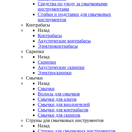
Средства по уходу за смычковыми
инструментами
Стойки и подставки для смычковых
инструментов
Контрабасы
Назад
Контрабасы
Акустические контрабасы
Электроконтрабасы
Скрипки
Назад
Скрипки
Акустические скрипки
Электроскрипки
Смычки
Назад
Смычки
Волосы для смычков
Смычки для альтов
Смычки для виолончелей
Смычки для контрабасов
Смычки для скрипок
Струны для смычковых инструментов
Назад
Струны для смычковых инструментов