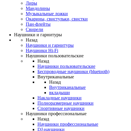
Лиры
Мандолины
Музыкальные ложки
Окарины, свистульки, свистки
Пан-флейты
Свирели
Наушники и гарнитуры
Назад
Наушники и гарнитуры
Наушники Hi-Fi
Наушники пользовательские
Назад
Наушники пользовательские
Беспроводные наушники (bluetooth)
Внутриканальные
Назад
Внутриканальные
вкладыши
Накладные наушники
Полноразмерные наушники
Спортивные наушники
Наушники профессиональные
Назад
Наушники профессиональные
DJ-наушники