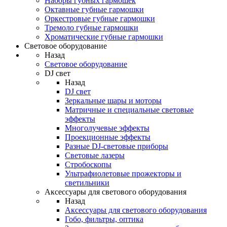
Наборы губных гармошек
Октавные губные гармошки
Оркестровые губные гармошки
Тремоло губные гармошки
Хроматические губные гармошки
Световое оборудование
Назад
Световое оборудование
DJ свет
Назад
DJ свет
Зеркальные шары и моторы
Матричные и специальные световые
эффекты
Многолучевые эффекты
Проекционные эффекты
Разные DJ-световые приборы
Световые лазеры
Стробоскопы
Ультрафиолетовые прожекторы и
светильники
Аксессуары для светового оборудования
Назад
Аксессуары для светового оборудования
Гобо, фильтры, оптика