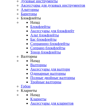
Духовые инструменты
Аксессуары для духовых инструментов
Альтгорны
Баритоны
Блокфлейты
Назад
Блокфлейты
Аксессуары для блокфлейт
Альт блокфлейты
Бас блокфлейты
Сопранино блокфлейты
Сопрано блокфлейты
Тенор блокфлейты
Валторны
Назад
Валторны
Аксессуары для валторн
Одинарные валторны
Полные двойные валторны
Тройные валторны
Гобои
Кларнеты
Назад
Кларнеты
Аксессуары для кларнетов