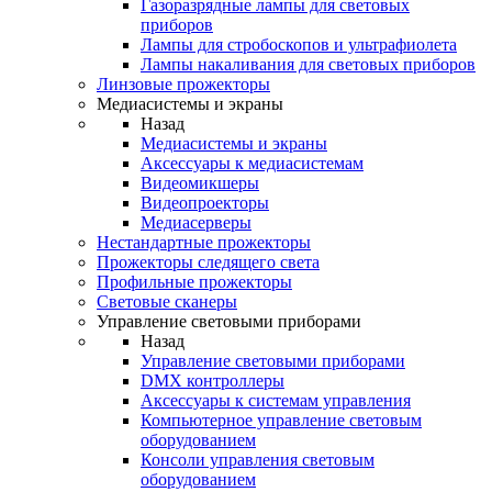
Газоразрядные лампы для световых
приборов
Лампы для стробоскопов и ультрафиолета
Лампы накаливания для световых приборов
Линзовые прожекторы
Медиасистемы и экраны
Назад
Медиасистемы и экраны
Аксессуары к медиасистемам
Видеомикшеры
Видеопроекторы
Медиасерверы
Нестандартные прожекторы
Прожекторы следящего света
Профильные прожекторы
Световые сканеры
Управление световыми приборами
Назад
Управление световыми приборами
DMX контроллеры
Аксессуары к системам управления
Компьютерное управление световым
оборудованием
Консоли управления световым
оборудованием