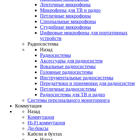
Ленточные микрофоны
Микрофоны для ТВ и радио
Петличные микрофоны
Специальные микрофоны
Студийные микрофоны
Цифровые микрофоны для портативных
устройств
Радиосистемы
Назад
Радиосистемы
Аксессуары для радиосистем
Вокальные радиосистемы
Головные радиосистемы
Инструментальные радиосистемы
Передатчики и приемники для радиосистем
Петличные радиосистемы
Радиосистемы для ТВ и радио
Системы персонального мониторинга
Коммутация
Назад
Коммутация
Hi-Fi коммутация
Ди-боксы
Кабели в бухтах
Назад