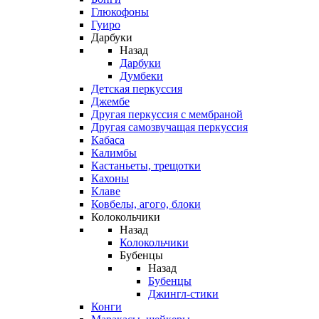
Глюкофоны
Гуиро
Дарбуки
Назад
Дарбуки
Думбеки
Детская перкуссия
Джембе
Другая перкуссия с мембраной
Другая самозвучащая перкуссия
Кабаса
Калимбы
Кастаньеты, трещотки
Кахоны
Клаве
Ковбелы, агого, блоки
Колокольчики
Назад
Колокольчики
Бубенцы
Назад
Бубенцы
Джингл-стики
Конги