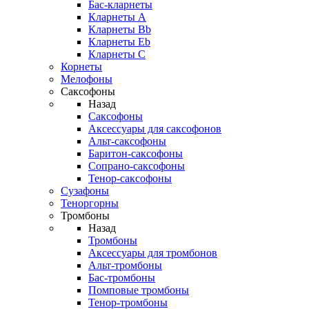
Бас-кларнеты
Кларнеты A
Кларнеты Bb
Кларнеты Eb
Кларнеты С
Корнеты
Мелофоны
Саксофоны
Назад
Саксофоны
Аксессуары для саксофонов
Альт-саксофоны
Баритон-саксофоны
Сопрано-саксофоны
Тенор-саксофоны
Сузафоны
Теноргорны
Тромбоны
Назад
Тромбоны
Аксессуары для тромбонов
Альт-тромбоны
Бас-тромбоны
Помповые тромбоны
Тенор-тромбоны