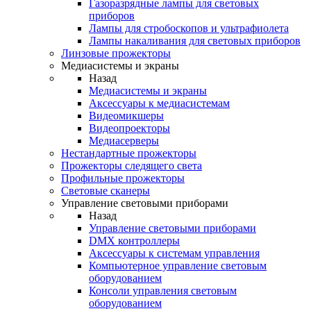
Газоразрядные лампы для световых
приборов
Лампы для стробоскопов и ультрафиолета
Лампы накаливания для световых приборов
Линзовые прожекторы
Медиасистемы и экраны
Назад
Медиасистемы и экраны
Аксессуары к медиасистемам
Видеомикшеры
Видеопроекторы
Медиасерверы
Нестандартные прожекторы
Прожекторы следящего света
Профильные прожекторы
Световые сканеры
Управление световыми приборами
Назад
Управление световыми приборами
DMX контроллеры
Аксессуары к системам управления
Компьютерное управление световым
оборудованием
Консоли управления световым
оборудованием