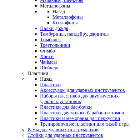
Маракасы, шейкеры
Металлофоны
Назад
Металлофоны
Ксилофоны
Палки дождя
Тамбурины, пандейру, джинглы
Тимбалес
Треугольники
Фимбо
Ханги
Чаймсы
Шейкеры
Пластики
Назад
Пластики
Аксессуары для ударных инструментов
Наборы пластиков для акустических
ударных установок
Пластики для бас-бочки
Пластики для малого барабана и томов
Пластики и мембраны для перкуссии
Тренировочные пластики для тихой игры
Рамы для ударных инструментов
Стойки для ударных инструментов