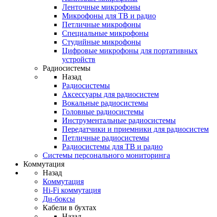
Ленточные микрофоны
Микрофоны для ТВ и радио
Петличные микрофоны
Специальные микрофоны
Студийные микрофоны
Цифровые микрофоны для портативных
устройств
Радиосистемы
Назад
Радиосистемы
Аксессуары для радиосистем
Вокальные радиосистемы
Головные радиосистемы
Инструментальные радиосистемы
Передатчики и приемники для радиосистем
Петличные радиосистемы
Радиосистемы для ТВ и радио
Системы персонального мониторинга
Коммутация
Назад
Коммутация
Hi-Fi коммутация
Ди-боксы
Кабели в бухтах
Назад