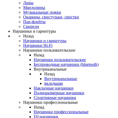
Лиры
Мандолины
Музыкальные ложки
Окарины, свистульки, свистки
Пан-флейты
Свирели
Наушники и гарнитуры
Назад
Наушники и гарнитуры
Наушники Hi-Fi
Наушники пользовательские
Назад
Наушники пользовательские
Беспроводные наушники (bluetooth)
Внутриканальные
Назад
Внутриканальные
вкладыши
Накладные наушники
Полноразмерные наушники
Спортивные наушники
Наушники профессиональные
Назад
Наушники профессиональные
DJ-наушники