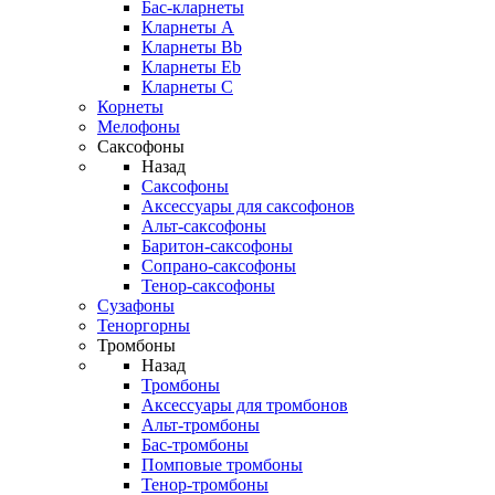
Бас-кларнеты
Кларнеты A
Кларнеты Bb
Кларнеты Eb
Кларнеты С
Корнеты
Мелофоны
Саксофоны
Назад
Саксофоны
Аксессуары для саксофонов
Альт-саксофоны
Баритон-саксофоны
Сопрано-саксофоны
Тенор-саксофоны
Сузафоны
Теноргорны
Тромбоны
Назад
Тромбоны
Аксессуары для тромбонов
Альт-тромбоны
Бас-тромбоны
Помповые тромбоны
Тенор-тромбоны