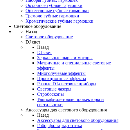
Наборы губных гармошек
Октавные губные гармошки
Оркестровые губные гармошки
Тремоло губные гармошки
Хроматические губные гармошки
Световое оборудование
Назад
Световое оборудование
DJ свет
Назад
DJ свет
Зеркальные шары и моторы
Матричные и специальные световые
эффекты
Многолучевые эффекты
Проекционные эффекты
Разные DJ-световые приборы
Световые лазеры
Стробоскопы
Ультрафиолетовые прожекторы и
светильники
Аксессуары для светового оборудования
Назад
Аксессуары для светового оборудования
Гобо, фильтры, оптика