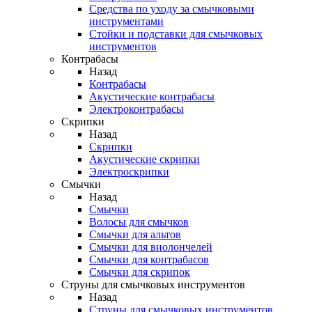
Средства по уходу за смычковыми
инструментами
Стойки и подставки для смычковых
инструментов
Контрабасы
Назад
Контрабасы
Акустические контрабасы
Электроконтрабасы
Скрипки
Назад
Скрипки
Акустические скрипки
Электроскрипки
Смычки
Назад
Смычки
Волосы для смычков
Смычки для альтов
Смычки для виолончелей
Смычки для контрабасов
Смычки для скрипок
Струны для смычковых инструментов
Назад
Струны для смычковых инструментов