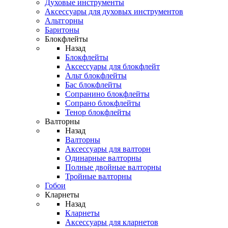
Духовые инструменты
Аксессуары для духовых инструментов
Альтгорны
Баритоны
Блокфлейты
Назад
Блокфлейты
Аксессуары для блокфлейт
Альт блокфлейты
Бас блокфлейты
Сопранино блокфлейты
Сопрано блокфлейты
Тенор блокфлейты
Валторны
Назад
Валторны
Аксессуары для валторн
Одинарные валторны
Полные двойные валторны
Тройные валторны
Гобои
Кларнеты
Назад
Кларнеты
Аксессуары для кларнетов