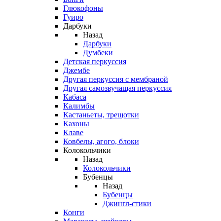
Глюкофоны
Гуиро
Дарбуки
Назад
Дарбуки
Думбеки
Детская перкуссия
Джембе
Другая перкуссия с мембраной
Другая самозвучащая перкуссия
Кабаса
Калимбы
Кастаньеты, трещотки
Кахоны
Клаве
Ковбелы, агого, блоки
Колокольчики
Назад
Колокольчики
Бубенцы
Назад
Бубенцы
Джингл-стики
Конги