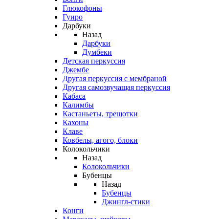
Глюкофоны
Гуиро
Дарбуки
Назад
Дарбуки
Думбеки
Детская перкуссия
Джембе
Другая перкуссия с мембраной
Другая самозвучащая перкуссия
Кабаса
Калимбы
Кастаньеты, трещотки
Кахоны
Клаве
Ковбелы, агого, блоки
Колокольчики
Назад
Колокольчики
Бубенцы
Назад
Бубенцы
Джингл-стики
Конги