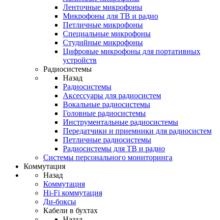
Ленточные микрофоны
Микрофоны для ТВ и радио
Петличные микрофоны
Специальные микрофоны
Студийные микрофоны
Цифровые микрофоны для портативных
устройств
Радиосистемы
Назад
Радиосистемы
Аксессуары для радиосистем
Вокальные радиосистемы
Головные радиосистемы
Инструментальные радиосистемы
Передатчики и приемники для радиосистем
Петличные радиосистемы
Радиосистемы для ТВ и радио
Системы персонального мониторинга
Коммутация
Назад
Коммутация
Hi-Fi коммутация
Ди-боксы
Кабели в бухтах
Назад