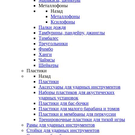
Маракасы, шейкеры
Металлофоны
Назад
Металлофоны
Ксилофоны
Палки дождя
Тамбурины, пандейру, джинглы
Тимбалес
Треугольники
Фимбо
Ханги
Чаймсы
Шейкеры
Пластики
Назад
Пластики
Аксессуары для ударных инструментов
Наборы пластиков для акустических
ударных установок
Пластики для бас-бочки
Пластики для малого барабана и томов
Пластики и мембраны для перкуссии
Тренировочные пластики для тихой игры
Рамы для ударных инструментов
Стойки для ударных инструментов