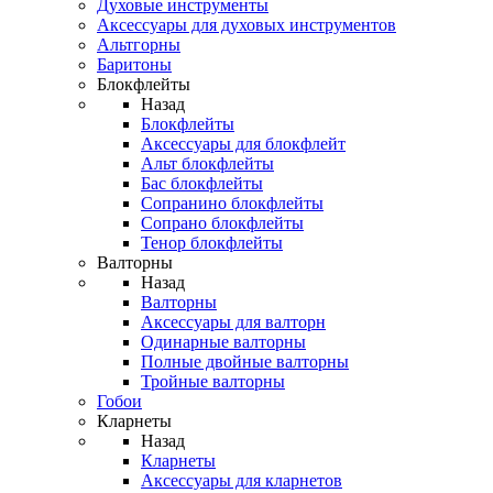
Духовые инструменты
Аксессуары для духовых инструментов
Альтгорны
Баритоны
Блокфлейты
Назад
Блокфлейты
Аксессуары для блокфлейт
Альт блокфлейты
Бас блокфлейты
Сопранино блокфлейты
Сопрано блокфлейты
Тенор блокфлейты
Валторны
Назад
Валторны
Аксессуары для валторн
Одинарные валторны
Полные двойные валторны
Тройные валторны
Гобои
Кларнеты
Назад
Кларнеты
Аксессуары для кларнетов