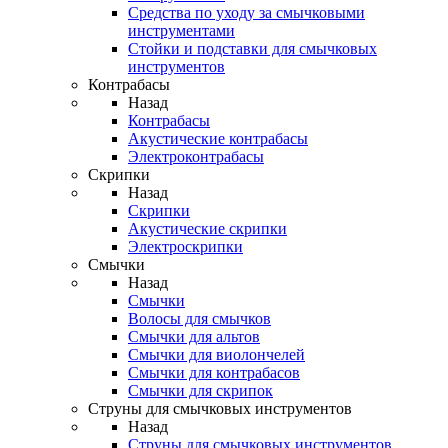
Средства по уходу за смычковыми
инструментами
Стойки и подставки для смычковых
инструментов
Контрабасы
Назад
Контрабасы
Акустические контрабасы
Электроконтрабасы
Скрипки
Назад
Скрипки
Акустические скрипки
Электроскрипки
Смычки
Назад
Смычки
Волосы для смычков
Смычки для альтов
Смычки для виолончелей
Смычки для контрабасов
Смычки для скрипок
Струны для смычковых инструментов
Назад
Струны для смычковых инструментов