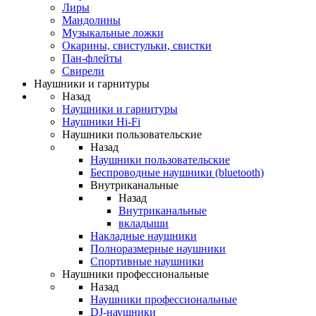
Лиры
Мандолины
Музыкальные ложки
Окарины, свистульки, свистки
Пан-флейты
Свирели
Наушники и гарнитуры
Назад
Наушники и гарнитуры
Наушники Hi-Fi
Наушники пользовательские
Назад
Наушники пользовательские
Беспроводные наушники (bluetooth)
Внутриканальные
Назад
Внутриканальные
вкладыши
Накладные наушники
Полноразмерные наушники
Спортивные наушники
Наушники профессиональные
Назад
Наушники профессиональные
DJ-наушники