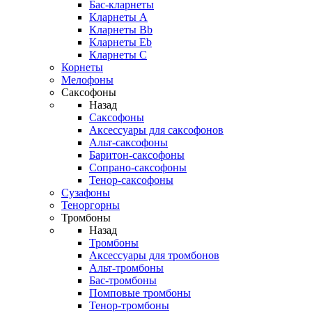
Бас-кларнеты
Кларнеты A
Кларнеты Bb
Кларнеты Eb
Кларнеты С
Корнеты
Мелофоны
Саксофоны
Назад
Саксофоны
Аксессуары для саксофонов
Альт-саксофоны
Баритон-саксофоны
Сопрано-саксофоны
Тенор-саксофоны
Сузафоны
Теноргорны
Тромбоны
Назад
Тромбоны
Аксессуары для тромбонов
Альт-тромбоны
Бас-тромбоны
Помповые тромбоны
Тенор-тромбоны