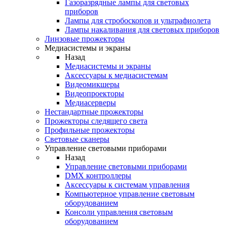
Газоразрядные лампы для световых
приборов
Лампы для стробоскопов и ультрафиолета
Лампы накаливания для световых приборов
Линзовые прожекторы
Медиасистемы и экраны
Назад
Медиасистемы и экраны
Аксессуары к медиасистемам
Видеомикшеры
Видеопроекторы
Медиасерверы
Нестандартные прожекторы
Прожекторы следящего света
Профильные прожекторы
Световые сканеры
Управление световыми приборами
Назад
Управление световыми приборами
DMX контроллеры
Аксессуары к системам управления
Компьютерное управление световым
оборудованием
Консоли управления световым
оборудованием