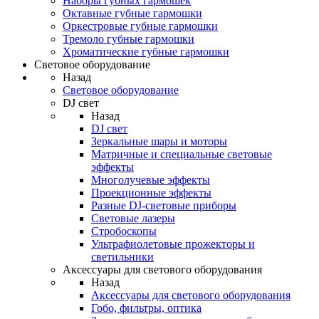
Наборы губных гармошек
Октавные губные гармошки
Оркестровые губные гармошки
Тремоло губные гармошки
Хроматические губные гармошки
Световое оборудование
Назад
Световое оборудование
DJ свет
Назад
DJ свет
Зеркальные шары и моторы
Матричные и специальные световые
эффекты
Многолучевые эффекты
Проекционные эффекты
Разные DJ-световые приборы
Световые лазеры
Стробоскопы
Ультрафиолетовые прожекторы и
светильники
Аксессуары для светового оборудования
Назад
Аксессуары для светового оборудования
Гобо, фильтры, оптика