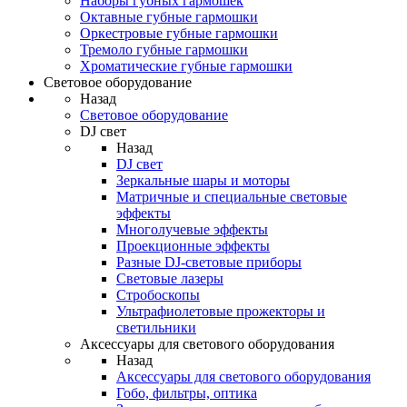
Наборы губных гармошек
Октавные губные гармошки
Оркестровые губные гармошки
Тремоло губные гармошки
Хроматические губные гармошки
Световое оборудование
Назад
Световое оборудование
DJ свет
Назад
DJ свет
Зеркальные шары и моторы
Матричные и специальные световые
эффекты
Многолучевые эффекты
Проекционные эффекты
Разные DJ-световые приборы
Световые лазеры
Стробоскопы
Ультрафиолетовые прожекторы и
светильники
Аксессуары для светового оборудования
Назад
Аксессуары для светового оборудования
Гобо, фильтры, оптика