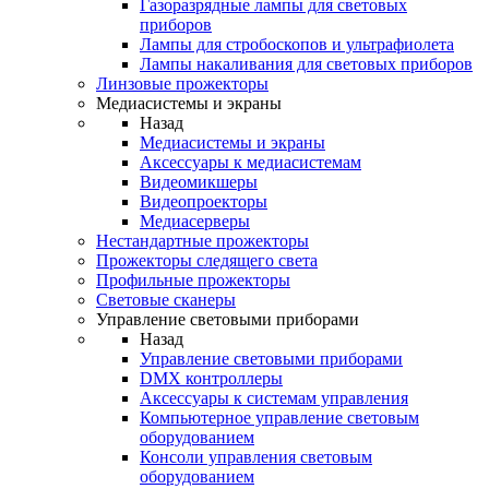
Газоразрядные лампы для световых
приборов
Лампы для стробоскопов и ультрафиолета
Лампы накаливания для световых приборов
Линзовые прожекторы
Медиасистемы и экраны
Назад
Медиасистемы и экраны
Аксессуары к медиасистемам
Видеомикшеры
Видеопроекторы
Медиасерверы
Нестандартные прожекторы
Прожекторы следящего света
Профильные прожекторы
Световые сканеры
Управление световыми приборами
Назад
Управление световыми приборами
DMX контроллеры
Аксессуары к системам управления
Компьютерное управление световым
оборудованием
Консоли управления световым
оборудованием