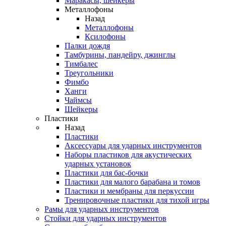
Маракасы, шейкеры
Металлофоны
Назад
Металлофоны
Ксилофоны
Палки дождя
Тамбурины, пандейру, джинглы
Тимбалес
Треугольники
Фимбо
Ханги
Чаймсы
Шейкеры
Пластики
Назад
Пластики
Аксессуары для ударных инструментов
Наборы пластиков для акустических
ударных установок
Пластики для бас-бочки
Пластики для малого барабана и томов
Пластики и мембраны для перкуссии
Тренировочные пластики для тихой игры
Рамы для ударных инструментов
Стойки для ударных инструментов