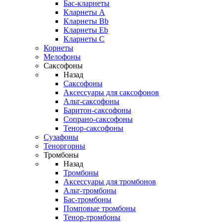
Бас-кларнеты
Кларнеты A
Кларнеты Bb
Кларнеты Eb
Кларнеты С
Корнеты
Мелофоны
Саксофоны
Назад
Саксофоны
Аксессуары для саксофонов
Альт-саксофоны
Баритон-саксофоны
Сопрано-саксофоны
Тенор-саксофоны
Сузафоны
Теноргорны
Тромбоны
Назад
Тромбоны
Аксессуары для тромбонов
Альт-тромбоны
Бас-тромбоны
Помповые тромбоны
Тенор-тромбоны