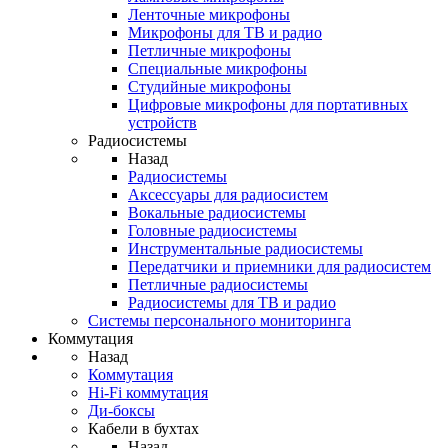
Ленточные микрофоны
Микрофоны для ТВ и радио
Петличные микрофоны
Специальные микрофоны
Студийные микрофоны
Цифровые микрофоны для портативных
устройств
Радиосистемы
Назад
Радиосистемы
Аксессуары для радиосистем
Вокальные радиосистемы
Головные радиосистемы
Инструментальные радиосистемы
Передатчики и приемники для радиосистем
Петличные радиосистемы
Радиосистемы для ТВ и радио
Системы персонального мониторинга
Коммутация
Назад
Коммутация
Hi-Fi коммутация
Ди-боксы
Кабели в бухтах
Назад