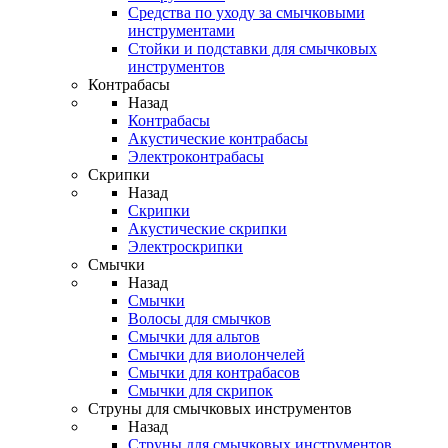
Средства по уходу за смычковыми
инструментами
Стойки и подставки для смычковых
инструментов
Контрабасы
Назад
Контрабасы
Акустические контрабасы
Электроконтрабасы
Скрипки
Назад
Скрипки
Акустические скрипки
Электроскрипки
Смычки
Назад
Смычки
Волосы для смычков
Смычки для альтов
Смычки для виолончелей
Смычки для контрабасов
Смычки для скрипок
Струны для смычковых инструментов
Назад
Струны для смычковых инструментов