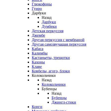
Глюкофоны
Гуиро
Дарбуки
Назад
Дарбуки
Думбеки
Детская перкуссия
Джембе
Другая перкуссия с мембраной
Другая самозвучащая перкуссия
Кабаса
Калимбы
Кастаньеты, трещотки
Кахоны
Клаве
Ковбелы, агого, блоки
Колокольчики
Назад
Колокольчики
Бубенцы
Назад
Бубенцы
Джингл-стики
Конги