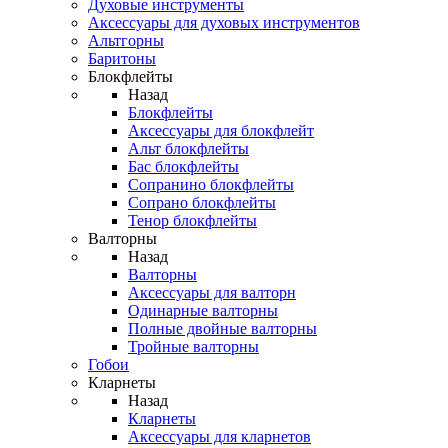
Духовые инструменты
Аксессуары для духовых инструментов
Альтгорны
Баритоны
Блокфлейты
Назад
Блокфлейты
Аксессуары для блокфлейт
Альт блокфлейты
Бас блокфлейты
Сопранино блокфлейты
Сопрано блокфлейты
Тенор блокфлейты
Валторны
Назад
Валторны
Аксессуары для валторн
Одинарные валторны
Полные двойные валторны
Тройные валторны
Гобои
Кларнеты
Назад
Кларнеты
Аксессуары для кларнетов