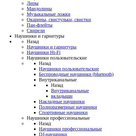
Лиры
Мандолины
Музыкальные ложки
Окарины, свистульки, свистки
Пан-флейты
Свирели
Наушники и гарнитуры
Назад
Наушники и гарнитуры
Наушники Hi-Fi
Наушники пользовательские
Назад
Наушники пользовательские
Беспроводные наушники (bluetooth)
Внутриканальные
Назад
Внутриканальные
вкладыши
Накладные наушники
Полноразмерные наушники
Спортивные наушники
Наушники профессиональные
Назад
Наушники профессиональные
DJ-наушники