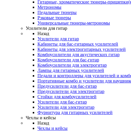
Гитарные, хроматические тюнеры-прищепки(
Метрономы
Педальные тюнеры
Рэковые тюнеры
Универсальные тюнеры-метрономы
Усилители для гитар
Назад
Усилители для гитар
Кабинеты для бас-гитарных усилителей
Кабинеты для электрогитарных усилителей
Комбоусилители для акустических гитар
Комбоусилители для бас-гитар
Комбоусилители для электрогитар
Лампы для гитарных усилителей
Педали и контроллеры для усилителей и комб
Портативные комбо и усилители для наушник
Предусилители для бас-гитар
Предусилители для электрогитар
Стойки для комбоусилителей
Усилители для бас-гитар
Усилители для электрогитар
Фурнитура для гитарных усилителей
Чехлы и кейсы
Назад
Чехлы и кейсы