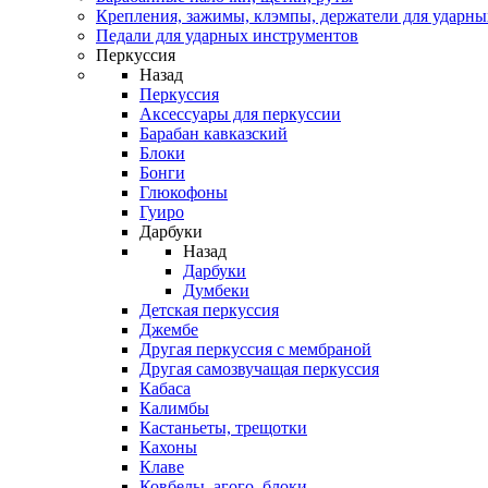
Крепления, зажимы, клэмпы, держатели для ударн
Педали для ударных инструментов
Перкуссия
Назад
Перкуссия
Аксессуары для перкуссии
Барабан кавказский
Блоки
Бонги
Глюкофоны
Гуиро
Дарбуки
Назад
Дарбуки
Думбеки
Детская перкуссия
Джембе
Другая перкуссия с мембраной
Другая самозвучащая перкуссия
Кабаса
Калимбы
Кастаньеты, трещотки
Кахоны
Клаве
Ковбелы, агого, блоки