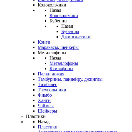
Колокольчики
Назад
Колокольчики
Бубенцы
Назад
Бубенцы
Джингл-стики
Конги
Маракасы, шейкеры
Металлофоны
Назад
Металлофоны
Ксилофоны
Палки дождя
Тамбурины, пандейру, джинглы
Тимбалес
Треугольники
Фимбо
Ханги
Чаймсы
Шейкеры
Пластики
Назад
Пластики