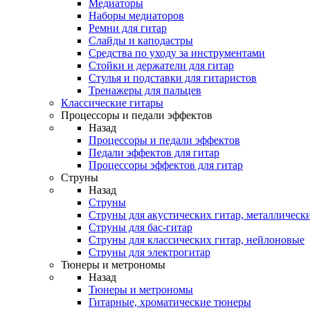
Медиаторы
Наборы медиаторов
Ремни для гитар
Слайды и каподастры
Средства по уходу за инструментами
Стойки и держатели для гитар
Стулья и подставки для гитаристов
Тренажеры для пальцев
Классические гитары
Процессоры и педали эффектов
Назад
Процессоры и педали эффектов
Педали эффектов для гитар
Процессоры эффектов для гитар
Струны
Назад
Струны
Струны для акустических гитар, металлическ
Струны для бас-гитар
Струны для классических гитар, нейлоновые
Струны для электрогитар
Тюнеры и метрономы
Назад
Тюнеры и метрономы
Гитарные, хроматические тюнеры