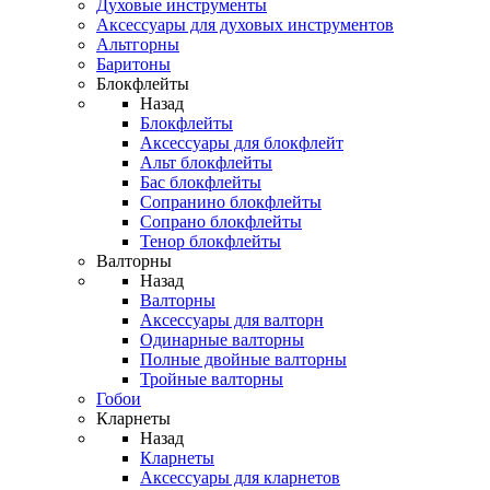
Духовые инструменты
Аксессуары для духовых инструментов
Альтгорны
Баритоны
Блокфлейты
Назад
Блокфлейты
Аксессуары для блокфлейт
Альт блокфлейты
Бас блокфлейты
Сопранино блокфлейты
Сопрано блокфлейты
Тенор блокфлейты
Валторны
Назад
Валторны
Аксессуары для валторн
Одинарные валторны
Полные двойные валторны
Тройные валторны
Гобои
Кларнеты
Назад
Кларнеты
Аксессуары для кларнетов