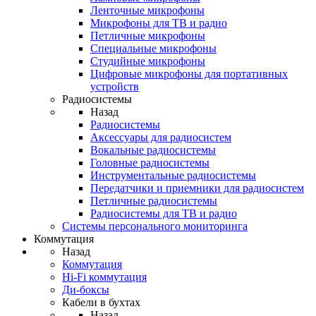
Ленточные микрофоны
Микрофоны для ТВ и радио
Петличные микрофоны
Специальные микрофоны
Студийные микрофоны
Цифровые микрофоны для портативных
устройств
Радиосистемы
Назад
Радиосистемы
Аксессуары для радиосистем
Вокальные радиосистемы
Головные радиосистемы
Инструментальные радиосистемы
Передатчики и приемники для радиосистем
Петличные радиосистемы
Радиосистемы для ТВ и радио
Системы персонального мониторинга
Коммутация
Назад
Коммутация
Hi-Fi коммутация
Ди-боксы
Кабели в бухтах
Назад