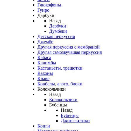
Глюкофоны
Гуиро
Дарбуки
Назад
Дарбуки
Думбеки
Детская перкуссия
Джембе
Другая перкуссия с мембраной
Другая самозвучащая перкуссия
Кабаса
Калимбы
Кастаньеты, трещотки
Кахоны
Клаве
Ковбелы, агого, блоки
Колокольчики
Назад
Колокольчики
Бубенцы
Назад
Бубенцы
Джингл-стики
Конги