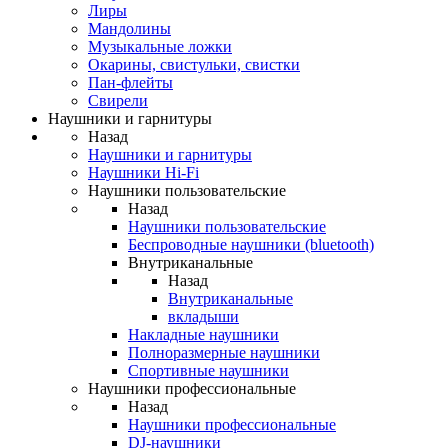
Лиры
Мандолины
Музыкальные ложки
Окарины, свистульки, свистки
Пан-флейты
Свирели
Наушники и гарнитуры
Назад
Наушники и гарнитуры
Наушники Hi-Fi
Наушники пользовательские
Назад
Наушники пользовательские
Беспроводные наушники (bluetooth)
Внутриканальные
Назад
Внутриканальные
вкладыши
Накладные наушники
Полноразмерные наушники
Спортивные наушники
Наушники профессиональные
Назад
Наушники профессиональные
DJ-наушники