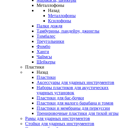
Маракасы, шейкеры
Металлофоны
Назад
Металлофоны
Ксилофоны
Палки дождя
Тамбурины, пандейру, джинглы
Тимбалес
Треугольники
Фимбо
Ханги
Чаймсы
Шейкеры
Пластики
Назад
Пластики
Аксессуары для ударных инструментов
Наборы пластиков для акустических
ударных установок
Пластики для бас-бочки
Пластики для малого барабана и томов
Пластики и мембраны для перкуссии
Тренировочные пластики для тихой игры
Рамы для ударных инструментов
Стойки для ударных инструментов