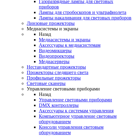
Газоразрядные лампы для световых
приборов
Лампы для стробоскопов и ультрафиолета
Лампы накаливания для световых приборов
Линзовые прожекторы
Медиасистемы и экраны
Назад
Медиасистемы и экраны
Аксессуары к медиасистемам
Видеомикшеры
Видеопроекторы
Медиасерверы
Нестандартные прожекторы
Прожекторы следящего света
Профильные прожекторы
Световые сканеры
Управление световыми приборами
Назад
Управление световыми приборами
DMX контроллеры
Аксессуары к системам управления
Компьютерное управление световым
оборудованием
Консоли управления световым
оборудованием