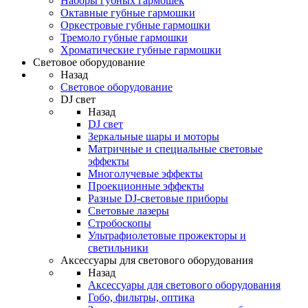
Наборы губных гармошек
Октавные губные гармошки
Оркестровые губные гармошки
Тремоло губные гармошки
Хроматические губные гармошки
Световое оборудование
Назад
Световое оборудование
DJ свет
Назад
DJ свет
Зеркальные шары и моторы
Матричные и специальные световые
эффекты
Многолучевые эффекты
Проекционные эффекты
Разные DJ-световые приборы
Световые лазеры
Стробоскопы
Ультрафиолетовые прожекторы и
светильники
Аксессуары для светового оборудования
Назад
Аксессуары для светового оборудования
Гобо, фильтры, оптика