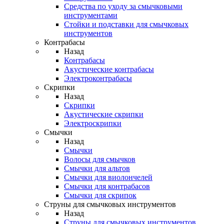
Средства по уходу за смычковыми
инструментами
Стойки и подставки для смычковых
инструментов
Контрабасы
Назад
Контрабасы
Акустические контрабасы
Электроконтрабасы
Скрипки
Назад
Скрипки
Акустические скрипки
Электроскрипки
Смычки
Назад
Смычки
Волосы для смычков
Смычки для альтов
Смычки для виолончелей
Смычки для контрабасов
Смычки для скрипок
Струны для смычковых инструментов
Назад
Струны для смычковых инструментов