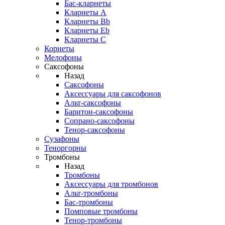
Бас-кларнеты
Кларнеты A
Кларнеты Bb
Кларнеты Eb
Кларнеты С
Корнеты
Мелофоны
Саксофоны
Назад
Саксофоны
Аксессуары для саксофонов
Альт-саксофоны
Баритон-саксофоны
Сопрано-саксофоны
Тенор-саксофоны
Сузафоны
Теноргорны
Тромбоны
Назад
Тромбоны
Аксессуары для тромбонов
Альт-тромбоны
Бас-тромбоны
Помповые тромбоны
Тенор-тромбоны