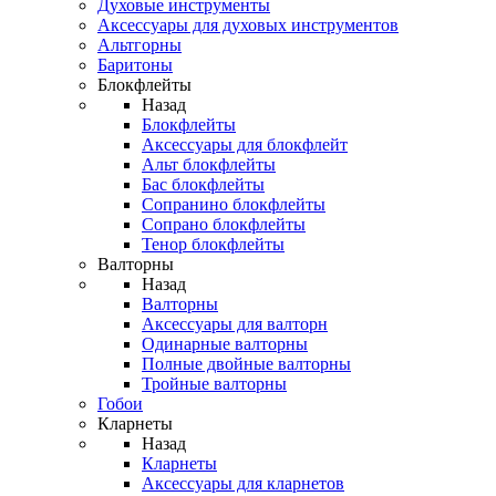
Духовые инструменты
Аксессуары для духовых инструментов
Альтгорны
Баритоны
Блокфлейты
Назад
Блокфлейты
Аксессуары для блокфлейт
Альт блокфлейты
Бас блокфлейты
Сопранино блокфлейты
Сопрано блокфлейты
Тенор блокфлейты
Валторны
Назад
Валторны
Аксессуары для валторн
Одинарные валторны
Полные двойные валторны
Тройные валторны
Гобои
Кларнеты
Назад
Кларнеты
Аксессуары для кларнетов