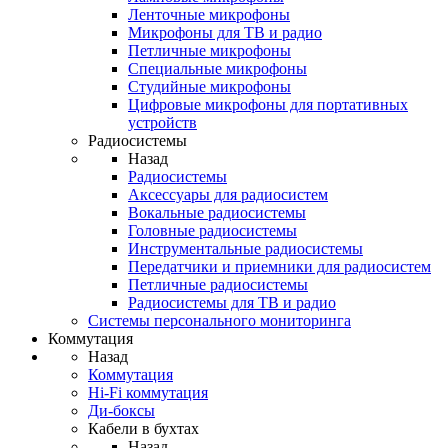
Ленточные микрофоны
Микрофоны для ТВ и радио
Петличные микрофоны
Специальные микрофоны
Студийные микрофоны
Цифровые микрофоны для портативных
устройств
Радиосистемы
Назад
Радиосистемы
Аксессуары для радиосистем
Вокальные радиосистемы
Головные радиосистемы
Инструментальные радиосистемы
Передатчики и приемники для радиосистем
Петличные радиосистемы
Радиосистемы для ТВ и радио
Системы персонального мониторинга
Коммутация
Назад
Коммутация
Hi-Fi коммутация
Ди-боксы
Кабели в бухтах
Назад