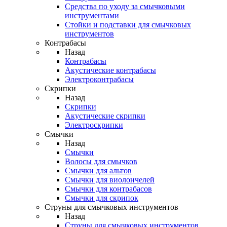
Средства по уходу за смычковыми
инструментами
Стойки и подставки для смычковых
инструментов
Контрабасы
Назад
Контрабасы
Акустические контрабасы
Электроконтрабасы
Скрипки
Назад
Скрипки
Акустические скрипки
Электроскрипки
Смычки
Назад
Смычки
Волосы для смычков
Смычки для альтов
Смычки для виолончелей
Смычки для контрабасов
Смычки для скрипок
Струны для смычковых инструментов
Назад
Струны для смычковых инструментов