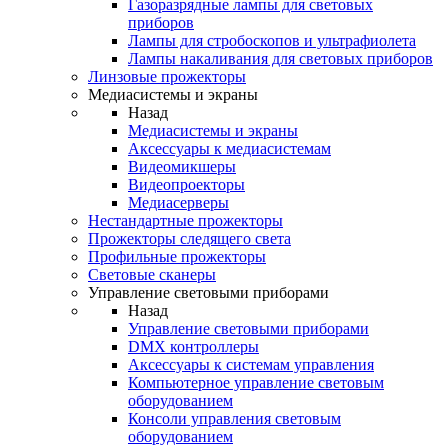
Газоразрядные лампы для световых
приборов
Лампы для стробоскопов и ультрафиолета
Лампы накаливания для световых приборов
Линзовые прожекторы
Медиасистемы и экраны
Назад
Медиасистемы и экраны
Аксессуары к медиасистемам
Видеомикшеры
Видеопроекторы
Медиасерверы
Нестандартные прожекторы
Прожекторы следящего света
Профильные прожекторы
Световые сканеры
Управление световыми приборами
Назад
Управление световыми приборами
DMX контроллеры
Аксессуары к системам управления
Компьютерное управление световым
оборудованием
Консоли управления световым
оборудованием