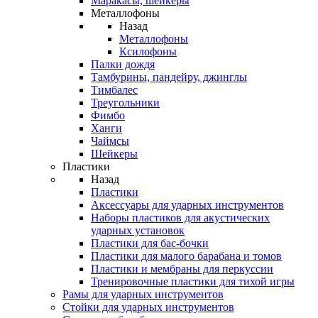
Маракасы, шейкеры
Металлофоны
Назад
Металлофоны
Ксилофоны
Палки дождя
Тамбурины, пандейру, джинглы
Тимбалес
Треугольники
Фимбо
Ханги
Чаймсы
Шейкеры
Пластики
Назад
Пластики
Аксессуары для ударных инструментов
Наборы пластиков для акустических
ударных установок
Пластики для бас-бочки
Пластики для малого барабана и томов
Пластики и мембраны для перкуссии
Тренировочные пластики для тихой игры
Рамы для ударных инструментов
Стойки для ударных инструментов