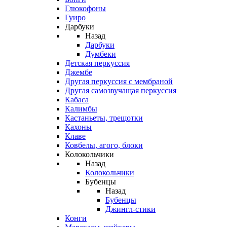
Глюкофоны
Гуиро
Дарбуки
Назад
Дарбуки
Думбеки
Детская перкуссия
Джембе
Другая перкуссия с мембраной
Другая самозвучащая перкуссия
Кабаса
Калимбы
Кастаньеты, трещотки
Кахоны
Клаве
Ковбелы, агого, блоки
Колокольчики
Назад
Колокольчики
Бубенцы
Назад
Бубенцы
Джингл-стики
Конги