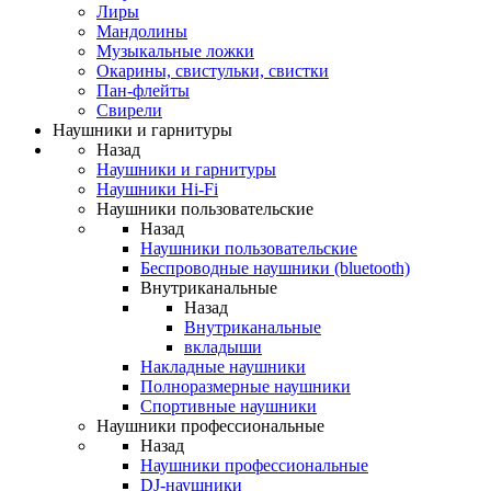
Лиры
Мандолины
Музыкальные ложки
Окарины, свистульки, свистки
Пан-флейты
Свирели
Наушники и гарнитуры
Назад
Наушники и гарнитуры
Наушники Hi-Fi
Наушники пользовательские
Назад
Наушники пользовательские
Беспроводные наушники (bluetooth)
Внутриканальные
Назад
Внутриканальные
вкладыши
Накладные наушники
Полноразмерные наушники
Спортивные наушники
Наушники профессиональные
Назад
Наушники профессиональные
DJ-наушники