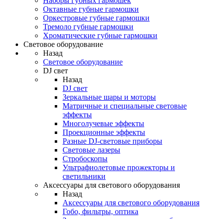
Наборы губных гармошек
Октавные губные гармошки
Оркестровые губные гармошки
Тремоло губные гармошки
Хроматические губные гармошки
Световое оборудование
Назад
Световое оборудование
DJ свет
Назад
DJ свет
Зеркальные шары и моторы
Матричные и специальные световые
эффекты
Многолучевые эффекты
Проекционные эффекты
Разные DJ-световые приборы
Световые лазеры
Стробоскопы
Ультрафиолетовые прожекторы и
светильники
Аксессуары для светового оборудования
Назад
Аксессуары для светового оборудования
Гобо, фильтры, оптика