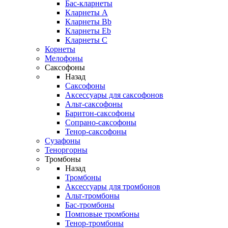
Бас-кларнеты
Кларнеты A
Кларнеты Bb
Кларнеты Eb
Кларнеты С
Корнеты
Мелофоны
Саксофоны
Назад
Саксофоны
Аксессуары для саксофонов
Альт-саксофоны
Баритон-саксофоны
Сопрано-саксофоны
Тенор-саксофоны
Сузафоны
Теноргорны
Тромбоны
Назад
Тромбоны
Аксессуары для тромбонов
Альт-тромбоны
Бас-тромбоны
Помповые тромбоны
Тенор-тромбоны