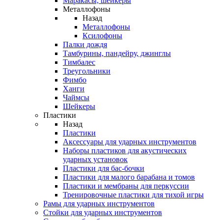
Маракасы, шейкеры
Металлофоны
Назад
Металлофоны
Ксилофоны
Палки дождя
Тамбурины, пандейру, джинглы
Тимбалес
Треугольники
Фимбо
Ханги
Чаймсы
Шейкеры
Пластики
Назад
Пластики
Аксессуары для ударных инструментов
Наборы пластиков для акустических
ударных установок
Пластики для бас-бочки
Пластики для малого барабана и томов
Пластики и мембраны для перкуссии
Тренировочные пластики для тихой игры
Рамы для ударных инструментов
Стойки для ударных инструментов