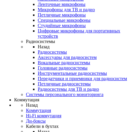
Ленточные микрофоны
Микрофоны для ТВ и радио
Петличные микрофоны
Специальные микрофоны
Студийные микрофоны
Цифровые микрофоны для портативных
устройств
Радиосистемы
Назад
Радиосистемы
Аксессуары для радиосистем
Вокальные радиосистемы
Головные радиосистемы
Инструментальные радиосистемы
Передатчики и приемники для радиосистем
Петличные радиосистемы
Радиосистемы для ТВ и радио
Системы персонального мониторинга
Коммутация
Назад
Коммутация
Hi-Fi коммутация
Ди-боксы
Кабели в бухтах
Назад