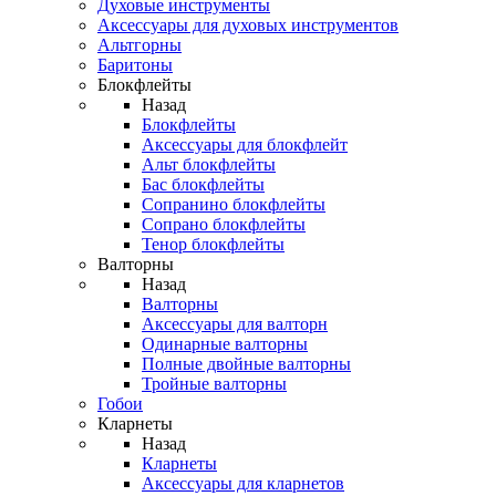
Духовые инструменты
Аксессуары для духовых инструментов
Альтгорны
Баритоны
Блокфлейты
Назад
Блокфлейты
Аксессуары для блокфлейт
Альт блокфлейты
Бас блокфлейты
Сопранино блокфлейты
Сопрано блокфлейты
Тенор блокфлейты
Валторны
Назад
Валторны
Аксессуары для валторн
Одинарные валторны
Полные двойные валторны
Тройные валторны
Гобои
Кларнеты
Назад
Кларнеты
Аксессуары для кларнетов