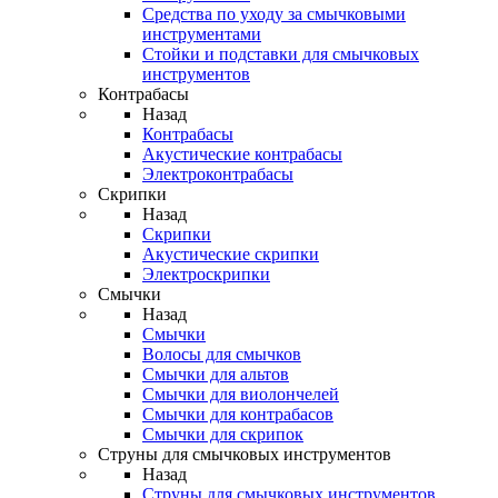
Средства по уходу за смычковыми
инструментами
Стойки и подставки для смычковых
инструментов
Контрабасы
Назад
Контрабасы
Акустические контрабасы
Электроконтрабасы
Скрипки
Назад
Скрипки
Акустические скрипки
Электроскрипки
Смычки
Назад
Смычки
Волосы для смычков
Смычки для альтов
Смычки для виолончелей
Смычки для контрабасов
Смычки для скрипок
Струны для смычковых инструментов
Назад
Струны для смычковых инструментов