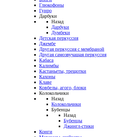
Глюкофоны
Гуиро
Дарбуки
Назад
Дарбуки
Думбеки
Детская перкуссия
Джембе
Другая перкуссия с мембраной
Другая самозвучащая перкуссия
Кабаса
Калимбы
Кастаньеты, трещотки
Кахоны
Клаве
Ковбелы, агого, блоки
Колокольчики
Назад
Колокольчики
Бубенцы
Назад
Бубенцы
Джингл-стики
Конги