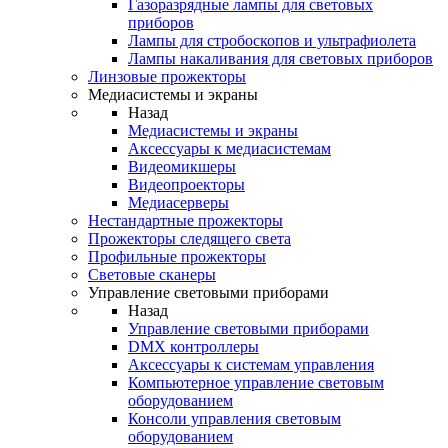
Газоразрядные лампы для световых
приборов
Лампы для стробоскопов и ультрафиолета
Лампы накаливания для световых приборов
Линзовые прожекторы
Медиасистемы и экраны
Назад
Медиасистемы и экраны
Аксессуары к медиасистемам
Видеомикшеры
Видеопроекторы
Медиасерверы
Нестандартные прожекторы
Прожекторы следящего света
Профильные прожекторы
Световые сканеры
Управление световыми приборами
Назад
Управление световыми приборами
DMX контроллеры
Аксессуары к системам управления
Компьютерное управление световым
оборудованием
Консоли управления световым
оборудованием