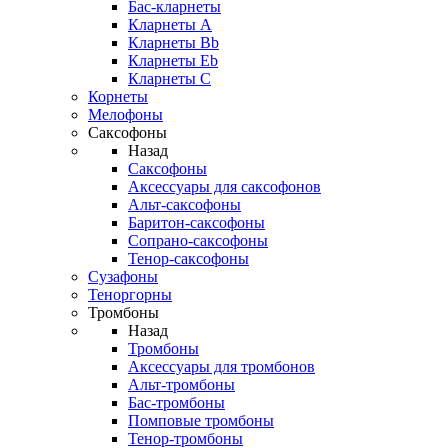
Бас-кларнеты
Кларнеты A
Кларнеты Bb
Кларнеты Eb
Кларнеты С
Корнеты
Мелофоны
Саксофоны
Назад
Саксофоны
Аксессуары для саксофонов
Альт-саксофоны
Баритон-саксофоны
Сопрано-саксофоны
Тенор-саксофоны
Сузафоны
Теноргорны
Тромбоны
Назад
Тромбоны
Аксессуары для тромбонов
Альт-тромбоны
Бас-тромбоны
Помповые тромбоны
Тенор-тромбоны