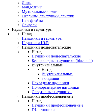
Лиры
Мандолины
Музыкальные ложки
Окарины, свистульки, свистки
Пан-флейты
Свирели
Наушники и гарнитуры
Назад
Наушники и гарнитуры
Наушники Hi-Fi
Наушники пользовательские
Назад
Наушники пользовательские
Беспроводные наушники (bluetooth)
Внутриканальные
Назад
Внутриканальные
вкладыши
Накладные наушники
Полноразмерные наушники
Спортивные наушники
Наушники профессиональные
Назад
Наушники профессиональные
DJ-наушники