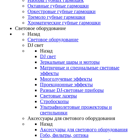
Наборы губных гармошек
Октавные губные гармошки
Оркестровые губные гармошки
Тремоло губные гармошки
Хроматические губные гармошки
Световое оборудование
Назад
Световое оборудование
DJ свет
Назад
DJ свет
Зеркальные шары и моторы
Матричные и специальные световые
эффекты
Многолучевые эффекты
Проекционные эффекты
Разные DJ-световые приборы
Световые лазеры
Стробоскопы
Ультрафиолетовые прожекторы и
светильники
Аксессуары для светового оборудования
Назад
Аксессуары для светового оборудования
Гобо, фильтры, оптика