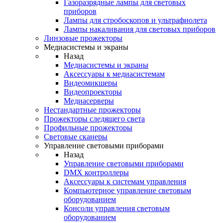
Газоразрядные лампы для световых
приборов
Лампы для стробоскопов и ультрафиолета
Лампы накаливания для световых приборов
Линзовые прожекторы
Медиасистемы и экраны
Назад
Медиасистемы и экраны
Аксессуары к медиасистемам
Видеомикшеры
Видеопроекторы
Медиасерверы
Нестандартные прожекторы
Прожекторы следящего света
Профильные прожекторы
Световые сканеры
Управление световыми приборами
Назад
Управление световыми приборами
DMX контроллеры
Аксессуары к системам управления
Компьютерное управление световым
оборудованием
Консоли управления световым
оборудованием