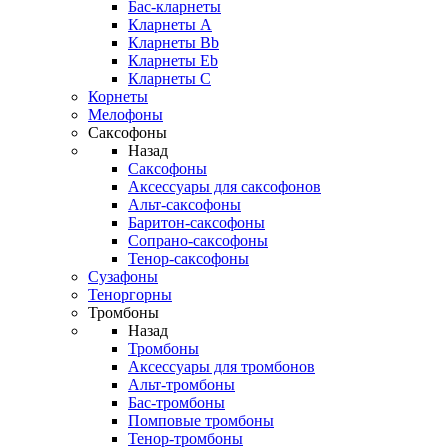
Бас-кларнеты
Кларнеты A
Кларнеты Bb
Кларнеты Eb
Кларнеты С
Корнеты
Мелофоны
Саксофоны
Назад
Саксофоны
Аксессуары для саксофонов
Альт-саксофоны
Баритон-саксофоны
Сопрано-саксофоны
Тенор-саксофоны
Сузафоны
Теноргорны
Тромбоны
Назад
Тромбоны
Аксессуары для тромбонов
Альт-тромбоны
Бас-тромбоны
Помповые тромбоны
Тенор-тромбоны