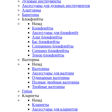
Духовые инструменты
Аксессуары для духовых инструментов
Альтгорны
Баритоны
Блокфлейты
Назад
Блокфлейты
Аксессуары для блокфлейт
Альт блокфлейты
Бас блокфлейты
Сопранино блокфлейты
Сопрано блокфлейты
Тенор блокфлейты
Валторны
Назад
Валторны
Аксессуары для валторн
Одинарные валторны
Полные двойные валторны
Тройные валторны
Гобои
Кларнеты
Назад
Кларнеты
Аксессуары для кларнетов