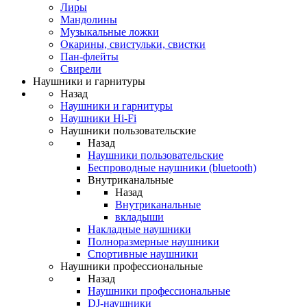
Лиры
Мандолины
Музыкальные ложки
Окарины, свистульки, свистки
Пан-флейты
Свирели
Наушники и гарнитуры
Назад
Наушники и гарнитуры
Наушники Hi-Fi
Наушники пользовательские
Назад
Наушники пользовательские
Беспроводные наушники (bluetooth)
Внутриканальные
Назад
Внутриканальные
вкладыши
Накладные наушники
Полноразмерные наушники
Спортивные наушники
Наушники профессиональные
Назад
Наушники профессиональные
DJ-наушники