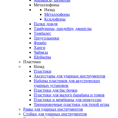
Маракасы, шейкеры
Металлофоны
Назад
Металлофоны
Ксилофоны
Палки дождя
Тамбурины, пандейру, джинглы
Тимбалес
Треугольники
Фимбо
Ханги
Чаймсы
Шейкеры
Пластики
Назад
Пластики
Аксессуары для ударных инструментов
Наборы пластиков для акустических
ударных установок
Пластики для бас-бочки
Пластики для малого барабана и томов
Пластики и мембраны для перкуссии
Тренировочные пластики для тихой игры
Рамы для ударных инструментов
Стойки для ударных инструментов