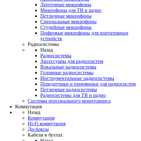
Ленточные микрофоны
Микрофоны для ТВ и радио
Петличные микрофоны
Специальные микрофоны
Студийные микрофоны
Цифровые микрофоны для портативных
устройств
Радиосистемы
Назад
Радиосистемы
Аксессуары для радиосистем
Вокальные радиосистемы
Головные радиосистемы
Инструментальные радиосистемы
Передатчики и приемники для радиосистем
Петличные радиосистемы
Радиосистемы для ТВ и радио
Системы персонального мониторинга
Коммутация
Назад
Коммутация
Hi-Fi коммутация
Ди-боксы
Кабели в бухтах
Назад