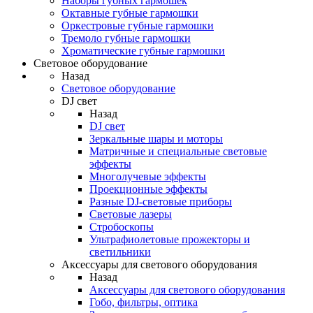
Наборы губных гармошек
Октавные губные гармошки
Оркестровые губные гармошки
Тремоло губные гармошки
Хроматические губные гармошки
Световое оборудование
Назад
Световое оборудование
DJ свет
Назад
DJ свет
Зеркальные шары и моторы
Матричные и специальные световые
эффекты
Многолучевые эффекты
Проекционные эффекты
Разные DJ-световые приборы
Световые лазеры
Стробоскопы
Ультрафиолетовые прожекторы и
светильники
Аксессуары для светового оборудования
Назад
Аксессуары для светового оборудования
Гобо, фильтры, оптика