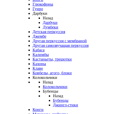
Глюкофоны
Гуиро
Дарбуки
Назад
Дарбуки
Думбеки
Детская перкуссия
Джембе
Другая перкуссия с мембраной
Другая самозвучащая перкуссия
Кабаса
Калимбы
Кастаньеты, трещотки
Кахоны
Клаве
Ковбелы, агого, блоки
Колокольчики
Назад
Колокольчики
Бубенцы
Назад
Бубенцы
Джингл-стики
Конги