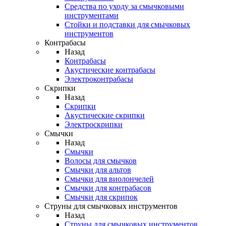
Средства по уходу за смычковыми
инструментами
Стойки и подставки для смычковых
инструментов
Контрабасы
Назад
Контрабасы
Акустические контрабасы
Электроконтрабасы
Скрипки
Назад
Скрипки
Акустические скрипки
Электроскрипки
Смычки
Назад
Смычки
Волосы для смычков
Смычки для альтов
Смычки для виолончелей
Смычки для контрабасов
Смычки для скрипок
Струны для смычковых инструментов
Назад
Струны для смычковых инструментов