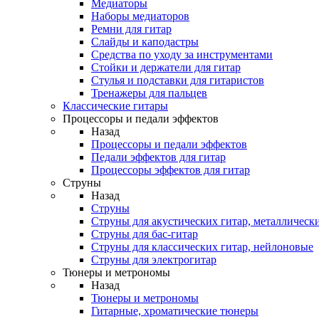
Медиаторы
Наборы медиаторов
Ремни для гитар
Слайды и каподастры
Средства по уходу за инструментами
Стойки и держатели для гитар
Стулья и подставки для гитаристов
Тренажеры для пальцев
Классические гитары
Процессоры и педали эффектов
Назад
Процессоры и педали эффектов
Педали эффектов для гитар
Процессоры эффектов для гитар
Струны
Назад
Струны
Струны для акустических гитар, металлическ
Струны для бас-гитар
Струны для классических гитар, нейлоновые
Струны для электрогитар
Тюнеры и метрономы
Назад
Тюнеры и метрономы
Гитарные, хроматические тюнеры