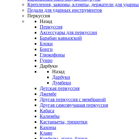
Крепления, зажимы, клэмпы, держатели для ударн
Педали для ударных инструментов
Перкуссия
Назад
Перкуссия
Аксессуары для перкуссии
Барабан кавказский
Блоки
Бонги
Глюкофоны
Гуиро
Дарбуки
Назад
Дарбуки
Думбеки
Детская перкуссия
Джембе
Другая перкуссия с мембраной
Другая самозвучащая перкуссия
Кабаса
Калимбы
Кастаньеты, трещотки
Кахоны
Клаве
Ковбелы, агого, блоки