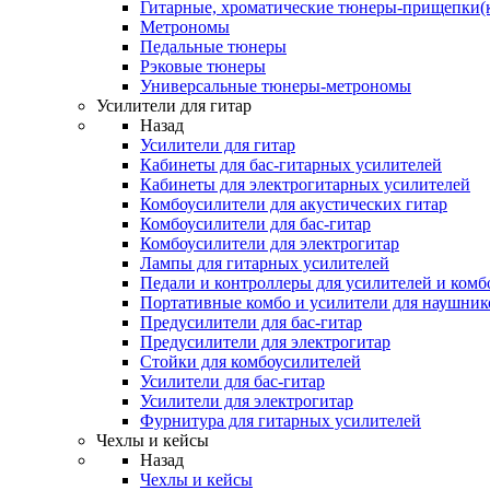
Гитарные, хроматические тюнеры-прищепки(
Метрономы
Педальные тюнеры
Рэковые тюнеры
Универсальные тюнеры-метрономы
Усилители для гитар
Назад
Усилители для гитар
Кабинеты для бас-гитарных усилителей
Кабинеты для электрогитарных усилителей
Комбоусилители для акустических гитар
Комбоусилители для бас-гитар
Комбоусилители для электрогитар
Лампы для гитарных усилителей
Педали и контроллеры для усилителей и комб
Портативные комбо и усилители для наушник
Предусилители для бас-гитар
Предусилители для электрогитар
Стойки для комбоусилителей
Усилители для бас-гитар
Усилители для электрогитар
Фурнитура для гитарных усилителей
Чехлы и кейсы
Назад
Чехлы и кейсы