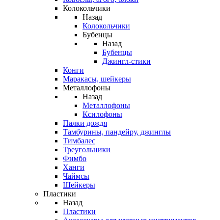
Колокольчики
Назад
Колокольчики
Бубенцы
Назад
Бубенцы
Джингл-стики
Конги
Маракасы, шейкеры
Металлофоны
Назад
Металлофоны
Ксилофоны
Палки дождя
Тамбурины, пандейру, джинглы
Тимбалес
Треугольники
Фимбо
Ханги
Чаймсы
Шейкеры
Пластики
Назад
Пластики