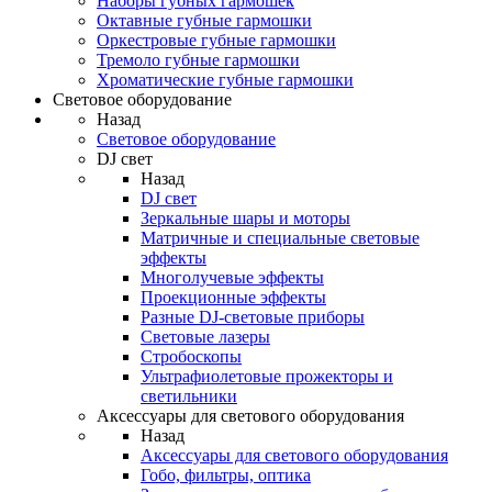
Наборы губных гармошек
Октавные губные гармошки
Оркестровые губные гармошки
Тремоло губные гармошки
Хроматические губные гармошки
Световое оборудование
Назад
Световое оборудование
DJ свет
Назад
DJ свет
Зеркальные шары и моторы
Матричные и специальные световые
эффекты
Многолучевые эффекты
Проекционные эффекты
Разные DJ-световые приборы
Световые лазеры
Стробоскопы
Ультрафиолетовые прожекторы и
светильники
Аксессуары для светового оборудования
Назад
Аксессуары для светового оборудования
Гобо, фильтры, оптика