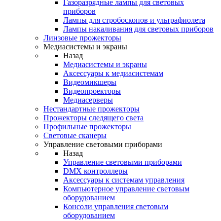
Газоразрядные лампы для световых
приборов
Лампы для стробоскопов и ультрафиолета
Лампы накаливания для световых приборов
Линзовые прожекторы
Медиасистемы и экраны
Назад
Медиасистемы и экраны
Аксессуары к медиасистемам
Видеомикшеры
Видеопроекторы
Медиасерверы
Нестандартные прожекторы
Прожекторы следящего света
Профильные прожекторы
Световые сканеры
Управление световыми приборами
Назад
Управление световыми приборами
DMX контроллеры
Аксессуары к системам управления
Компьютерное управление световым
оборудованием
Консоли управления световым
оборудованием