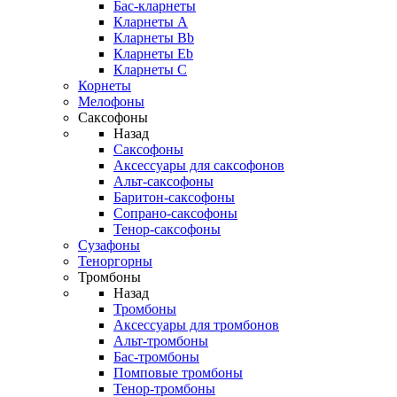
Бас-кларнеты
Кларнеты A
Кларнеты Bb
Кларнеты Eb
Кларнеты С
Корнеты
Мелофоны
Саксофоны
Назад
Саксофоны
Аксессуары для саксофонов
Альт-саксофоны
Баритон-саксофоны
Сопрано-саксофоны
Тенор-саксофоны
Сузафоны
Теноргорны
Тромбоны
Назад
Тромбоны
Аксессуары для тромбонов
Альт-тромбоны
Бас-тромбоны
Помповые тромбоны
Тенор-тромбоны