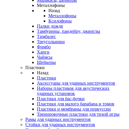
Маракасы, шейкеры
Металлофоны
Назад
Металлофоны
Ксилофоны
Палки дождя
Тамбурины, пандейру, джинглы
Тимбалес
Треугольники
Фимбо
Ханги
Чаймсы
Шейкеры
Пластики
Назад
Пластики
Аксессуары для ударных инструментов
Наборы пластиков для акустических
ударных установок
Пластики для бас-бочки
Пластики для малого барабана и томов
Пластики и мембраны для перкуссии
Тренировочные пластики для тихой игры
Рамы для ударных инструментов
Стойки для ударных инструментов