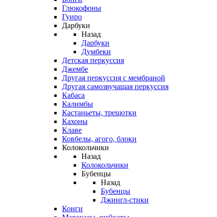
Глюкофоны
Гуиро
Дарбуки
Назад
Дарбуки
Думбеки
Детская перкуссия
Джембе
Другая перкуссия с мембраной
Другая самозвучащая перкуссия
Кабаса
Калимбы
Кастаньеты, трещотки
Кахоны
Клаве
Ковбелы, агого, блоки
Колокольчики
Назад
Колокольчики
Бубенцы
Назад
Бубенцы
Джингл-стики
Конги