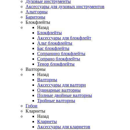
Духовые инструменты
Аксессуары для духовых инструментов
Альтгорны
Баритоны
Блокфлейты
Назад
Блокфлейты
Аксессуары для блокфлейт
Альт блокфлейты
Бас блокфлейты
Сопранино блокфлейты
Сопрано блокфлейты
Тенор блокфлейты
Валторны
Назад
Валторны
Аксессуары для валторн
Одинарные валторны
Полные двойные валторны
Тройные валторны
Гобои
Кларнеты
Назад
Кларнеты
Аксессуары для кларнетов