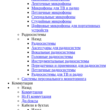
Ленточные микрофоны
Микрофоны для ТВ и радио
Петличные микрофоны
Специальные микрофоны
Студийные микрофоны
Цифровые микрофоны для портативных
устройств
Радиосистемы
Назад
Радиосистемы
Аксессуары для радиосистем
Вокальные радиосистемы
Головные радиосистемы
Инструментальные радиосистемы
Передатчики и приемники для радиосистем
Петличные радиосистемы
Радиосистемы для ТВ и радио
Системы персонального мониторинга
Коммутация
Назад
Коммутация
Hi-Fi коммутация
Ди-боксы
Кабели в бухтах
Назад