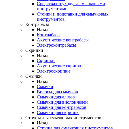
Средства по уходу за смычковыми
инструментами
Стойки и подставки для смычковых
инструментов
Контрабасы
Назад
Контрабасы
Акустические контрабасы
Электроконтрабасы
Скрипки
Назад
Скрипки
Акустические скрипки
Электроскрипки
Смычки
Назад
Смычки
Волосы для смычков
Смычки для альтов
Смычки для виолончелей
Смычки для контрабасов
Смычки для скрипок
Струны для смычковых инструментов
Назад
Струны для смычковых инструментов