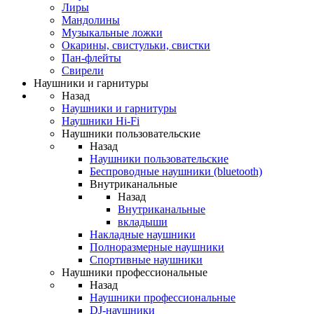
Лиры
Мандолины
Музыкальные ложки
Окарины, свистульки, свистки
Пан-флейты
Свирели
Наушники и гарнитуры
Назад
Наушники и гарнитуры
Наушники Hi-Fi
Наушники пользовательские
Назад
Наушники пользовательские
Беспроводные наушники (bluetooth)
Внутриканальные
Назад
Внутриканальные
вкладыши
Накладные наушники
Полноразмерные наушники
Спортивные наушники
Наушники профессиональные
Назад
Наушники профессиональные
DJ-наушники