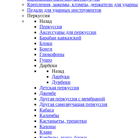
Крепления, зажимы, клэмпы, держатели для ударн
Педали для ударных инструментов
Перкуссия
Назад
Перкуссия
Аксессуары для перкуссии
Барабан кавказский
Блоки
Бонги
Глюкофоны
Гуиро
Дарбуки
Назад
Дарбуки
Думбеки
Детская перкуссия
Джембе
Другая перкуссия с мембраной
Другая самозвучащая перкуссия
Кабаса
Калимбы
Кастаньеты, трещотки
Кахоны
Клаве
Ковбелы, агого, блоки