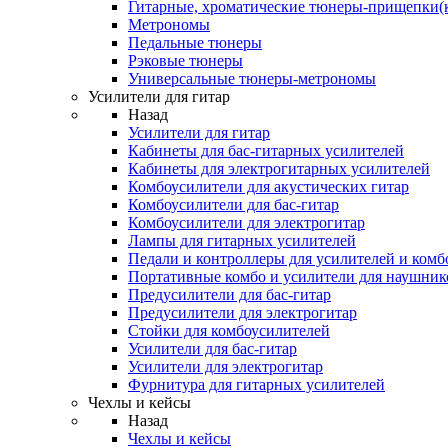
Гитарные, хроматические тюнеры-прищепки(
Метрономы
Педальные тюнеры
Рэковые тюнеры
Универсальные тюнеры-метрономы
Усилители для гитар
Назад
Усилители для гитар
Кабинеты для бас-гитарных усилителей
Кабинеты для электрогитарных усилителей
Комбоусилители для акустических гитар
Комбоусилители для бас-гитар
Комбоусилители для электрогитар
Лампы для гитарных усилителей
Педали и контроллеры для усилителей и комб
Портативные комбо и усилители для наушник
Предусилители для бас-гитар
Предусилители для электрогитар
Стойки для комбоусилителей
Усилители для бас-гитар
Усилители для электрогитар
Фурнитура для гитарных усилителей
Чехлы и кейсы
Назад
Чехлы и кейсы