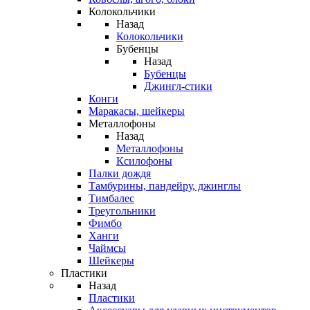
Колокольчики
Назад
Колокольчики
Бубенцы
Назад
Бубенцы
Джингл-стики
Конги
Маракасы, шейкеры
Металлофоны
Назад
Металлофоны
Ксилофоны
Палки дождя
Тамбурины, пандейру, джинглы
Тимбалес
Треугольники
Фимбо
Ханги
Чаймсы
Шейкеры
Пластики
Назад
Пластики