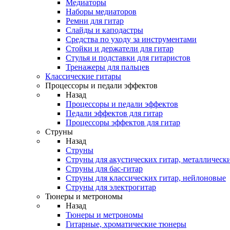
Медиаторы
Наборы медиаторов
Ремни для гитар
Слайды и каподастры
Средства по уходу за инструментами
Стойки и держатели для гитар
Стулья и подставки для гитаристов
Тренажеры для пальцев
Классические гитары
Процессоры и педали эффектов
Назад
Процессоры и педали эффектов
Педали эффектов для гитар
Процессоры эффектов для гитар
Струны
Назад
Струны
Струны для акустических гитар, металлическ
Струны для бас-гитар
Струны для классических гитар, нейлоновые
Струны для электрогитар
Тюнеры и метрономы
Назад
Тюнеры и метрономы
Гитарные, хроматические тюнеры