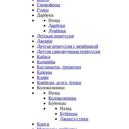
Глюкофоны
Гуиро
Дарбуки
Назад
Дарбуки
Думбеки
Детская перкуссия
Джембе
Другая перкуссия с мембраной
Другая самозвучащая перкуссия
Кабаса
Калимбы
Кастаньеты, трещотки
Кахоны
Клаве
Ковбелы, агого, блоки
Колокольчики
Назад
Колокольчики
Бубенцы
Назад
Бубенцы
Джингл-стики
Конги