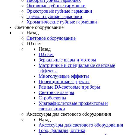
Наборы губных гармошек
Октавные губные гармошки
Оркестровые губные гармошки
Тремоло губные гармошки
Хроматические губные гармошки
Световое оборудование
Назад
Световое оборудование
DJ свет
Назад
DJ свет
Зеркальные шары и моторы
Матричные и специальные световые
эффекты
Многолучевые эффекты
Проекционные эффекты
Разные DJ-световые приборы
Световые лазеры
Стробоскопы
Ультрафиолетовые прожекторы и
светильники
Аксессуары для светового оборудования
Назад
Аксессуары для светового оборудования
Гобо, фильтры, оптика