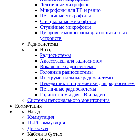
Ленточные микрофоны
Микрофоны для ТВ и радио
Петличные микрофоны
Специальные микрофоны
Студийные микрофоны
Цифровые микрофоны для портативных
устройств
Радиосистемы
Назад
Радиосистемы
Аксессуары для радиосистем
Вокальные радиосистемы
Головные радиосистемы
Инструментальные радиосистемы
Передатчики и приемники для радиосистем
Петличные радиосистемы
Радиосистемы для ТВ и радио
Системы персонального мониторинга
Коммутация
Назад
Коммутация
Hi-Fi коммутация
Ди-боксы
Кабели в бухтах
Назад