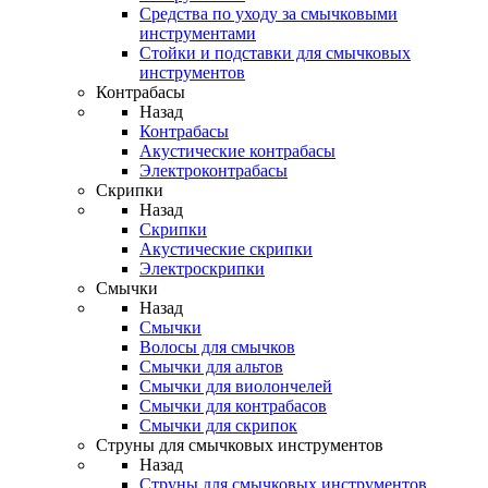
Средства по уходу за смычковыми
инструментами
Стойки и подставки для смычковых
инструментов
Контрабасы
Назад
Контрабасы
Акустические контрабасы
Электроконтрабасы
Скрипки
Назад
Скрипки
Акустические скрипки
Электроскрипки
Смычки
Назад
Смычки
Волосы для смычков
Смычки для альтов
Смычки для виолончелей
Смычки для контрабасов
Смычки для скрипок
Струны для смычковых инструментов
Назад
Струны для смычковых инструментов