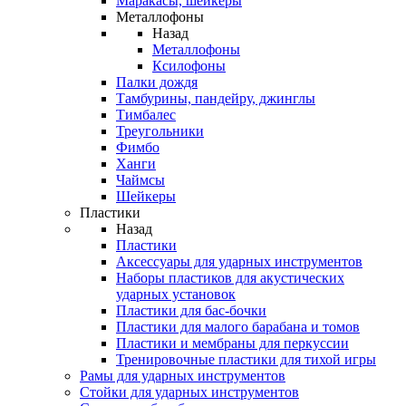
Маракасы, шейкеры
Металлофоны
Назад
Металлофоны
Ксилофоны
Палки дождя
Тамбурины, пандейру, джинглы
Тимбалес
Треугольники
Фимбо
Ханги
Чаймсы
Шейкеры
Пластики
Назад
Пластики
Аксессуары для ударных инструментов
Наборы пластиков для акустических
ударных установок
Пластики для бас-бочки
Пластики для малого барабана и томов
Пластики и мембраны для перкуссии
Тренировочные пластики для тихой игры
Рамы для ударных инструментов
Стойки для ударных инструментов