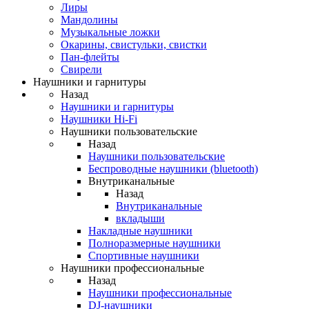
Лиры
Мандолины
Музыкальные ложки
Окарины, свистульки, свистки
Пан-флейты
Свирели
Наушники и гарнитуры
Назад
Наушники и гарнитуры
Наушники Hi-Fi
Наушники пользовательские
Назад
Наушники пользовательские
Беспроводные наушники (bluetooth)
Внутриканальные
Назад
Внутриканальные
вкладыши
Накладные наушники
Полноразмерные наушники
Спортивные наушники
Наушники профессиональные
Назад
Наушники профессиональные
DJ-наушники