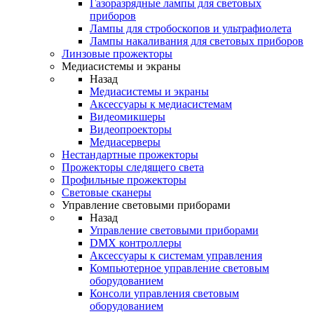
Газоразрядные лампы для световых
приборов
Лампы для стробоскопов и ультрафиолета
Лампы накаливания для световых приборов
Линзовые прожекторы
Медиасистемы и экраны
Назад
Медиасистемы и экраны
Аксессуары к медиасистемам
Видеомикшеры
Видеопроекторы
Медиасерверы
Нестандартные прожекторы
Прожекторы следящего света
Профильные прожекторы
Световые сканеры
Управление световыми приборами
Назад
Управление световыми приборами
DMX контроллеры
Аксессуары к системам управления
Компьютерное управление световым
оборудованием
Консоли управления световым
оборудованием