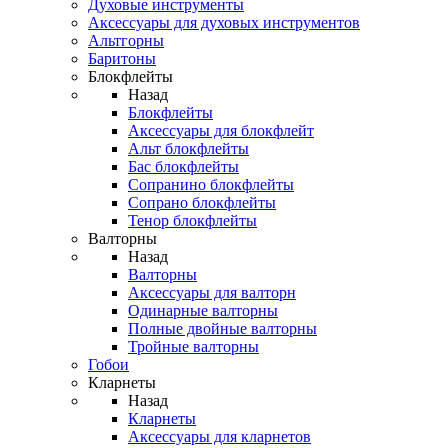
Духовые инструменты
Аксессуары для духовых инструментов
Альтгорны
Баритоны
Блокфлейты
Назад
Блокфлейты
Аксессуары для блокфлейт
Альт блокфлейты
Бас блокфлейты
Сопранино блокфлейты
Сопрано блокфлейты
Тенор блокфлейты
Валторны
Назад
Валторны
Аксессуары для валторн
Одинарные валторны
Полные двойные валторны
Тройные валторны
Гобои
Кларнеты
Назад
Кларнеты
Аксессуары для кларнетов