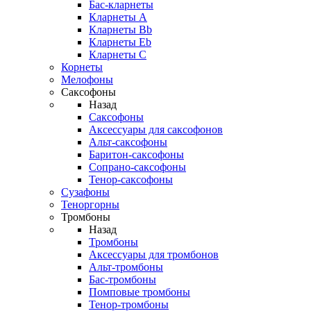
Бас-кларнеты
Кларнеты A
Кларнеты Bb
Кларнеты Eb
Кларнеты С
Корнеты
Мелофоны
Саксофоны
Назад
Саксофоны
Аксессуары для саксофонов
Альт-саксофоны
Баритон-саксофоны
Сопрано-саксофоны
Тенор-саксофоны
Сузафоны
Теноргорны
Тромбоны
Назад
Тромбоны
Аксессуары для тромбонов
Альт-тромбоны
Бас-тромбоны
Помповые тромбоны
Тенор-тромбоны