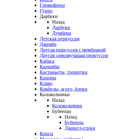
Глюкофоны
Гуиро
Дарбуки
Назад
Дарбуки
Думбеки
Детская перкуссия
Джембе
Другая перкуссия с мембраной
Другая самозвучащая перкуссия
Кабаса
Калимбы
Кастаньеты, трещотки
Кахоны
Клаве
Ковбелы, агого, блоки
Колокольчики
Назад
Колокольчики
Бубенцы
Назад
Бубенцы
Джингл-стики
Конги