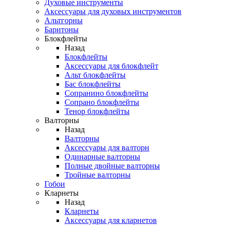
Духовые инструменты
Аксессуары для духовых инструментов
Альтгорны
Баритоны
Блокфлейты
Назад
Блокфлейты
Аксессуары для блокфлейт
Альт блокфлейты
Бас блокфлейты
Сопранино блокфлейты
Сопрано блокфлейты
Тенор блокфлейты
Валторны
Назад
Валторны
Аксессуары для валторн
Одинарные валторны
Полные двойные валторны
Тройные валторны
Гобои
Кларнеты
Назад
Кларнеты
Аксессуары для кларнетов