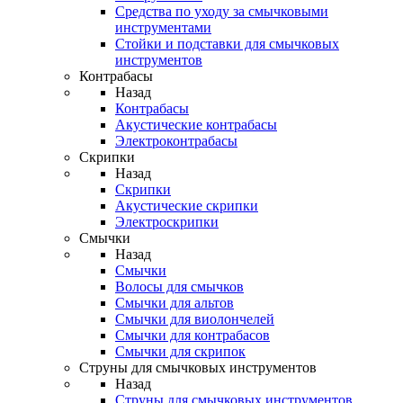
Средства по уходу за смычковыми
инструментами
Стойки и подставки для смычковых
инструментов
Контрабасы
Назад
Контрабасы
Акустические контрабасы
Электроконтрабасы
Скрипки
Назад
Скрипки
Акустические скрипки
Электроскрипки
Смычки
Назад
Смычки
Волосы для смычков
Смычки для альтов
Смычки для виолончелей
Смычки для контрабасов
Смычки для скрипок
Струны для смычковых инструментов
Назад
Струны для смычковых инструментов