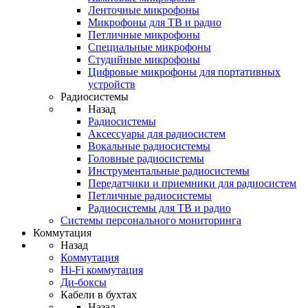
Ленточные микрофоны
Микрофоны для ТВ и радио
Петличные микрофоны
Специальные микрофоны
Студийные микрофоны
Цифровые микрофоны для портативных
устройств
Радиосистемы
Назад
Радиосистемы
Аксессуары для радиосистем
Вокальные радиосистемы
Головные радиосистемы
Инструментальные радиосистемы
Передатчики и приемники для радиосистем
Петличные радиосистемы
Радиосистемы для ТВ и радио
Системы персонального мониторинга
Коммутация
Назад
Коммутация
Hi-Fi коммутация
Ди-боксы
Кабели в бухтах
Назад