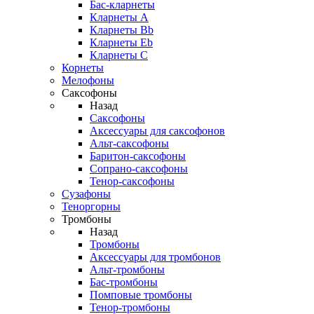
Бас-кларнеты
Кларнеты A
Кларнеты Bb
Кларнеты Eb
Кларнеты С
Корнеты
Мелофоны
Саксофоны
Назад
Саксофоны
Аксессуары для саксофонов
Альт-саксофоны
Баритон-саксофоны
Сопрано-саксофоны
Тенор-саксофоны
Сузафоны
Теноргорны
Тромбоны
Назад
Тромбоны
Аксессуары для тромбонов
Альт-тромбоны
Бас-тромбоны
Помповые тромбоны
Тенор-тромбоны