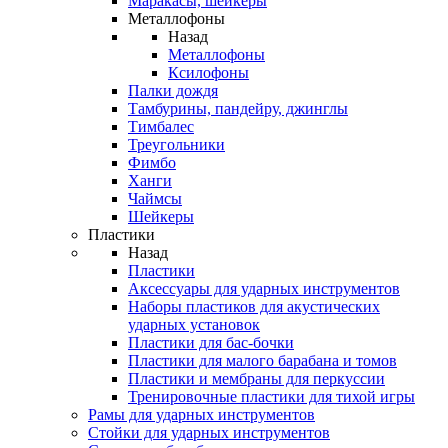
Маракасы, шейкеры
Металлофоны
Назад
Металлофоны
Ксилофоны
Палки дождя
Тамбурины, пандейру, джинглы
Тимбалес
Треугольники
Фимбо
Ханги
Чаймсы
Шейкеры
Пластики
Назад
Пластики
Аксессуары для ударных инструментов
Наборы пластиков для акустических
ударных установок
Пластики для бас-бочки
Пластики для малого барабана и томов
Пластики и мембраны для перкуссии
Тренировочные пластики для тихой игры
Рамы для ударных инструментов
Стойки для ударных инструментов