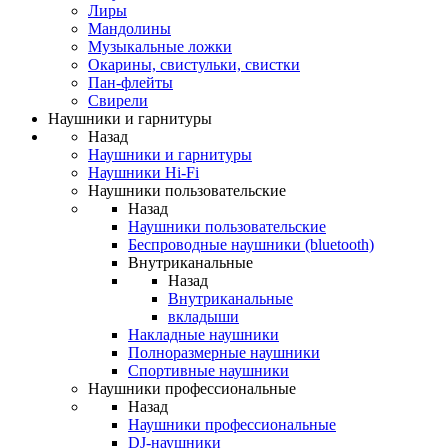
Лиры
Мандолины
Музыкальные ложки
Окарины, свистульки, свистки
Пан-флейты
Свирели
Наушники и гарнитуры
Назад
Наушники и гарнитуры
Наушники Hi-Fi
Наушники пользовательские
Назад
Наушники пользовательские
Беспроводные наушники (bluetooth)
Внутриканальные
Назад
Внутриканальные
вкладыши
Накладные наушники
Полноразмерные наушники
Спортивные наушники
Наушники профессиональные
Назад
Наушники профессиональные
DJ-наушники