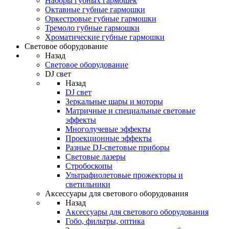
Наборы губных гармошек
Октавные губные гармошки
Оркестровые губные гармошки
Тремоло губные гармошки
Хроматические губные гармошки
Световое оборудование
Назад
Световое оборудование
DJ свет
Назад
DJ свет
Зеркальные шары и моторы
Матричные и специальные световые
эффекты
Многолучевые эффекты
Проекционные эффекты
Разные DJ-световые приборы
Световые лазеры
Стробоскопы
Ультрафиолетовые прожекторы и
светильники
Аксессуары для светового оборудования
Назад
Аксессуары для светового оборудования
Гобо, фильтры, оптика