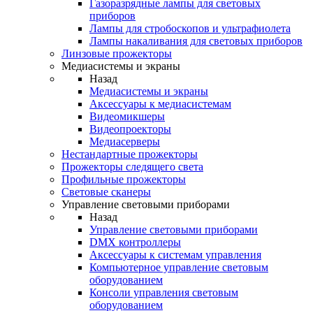
Газоразрядные лампы для световых
приборов
Лампы для стробоскопов и ультрафиолета
Лампы накаливания для световых приборов
Линзовые прожекторы
Медиасистемы и экраны
Назад
Медиасистемы и экраны
Аксессуары к медиасистемам
Видеомикшеры
Видеопроекторы
Медиасерверы
Нестандартные прожекторы
Прожекторы следящего света
Профильные прожекторы
Световые сканеры
Управление световыми приборами
Назад
Управление световыми приборами
DMX контроллеры
Аксессуары к системам управления
Компьютерное управление световым
оборудованием
Консоли управления световым
оборудованием