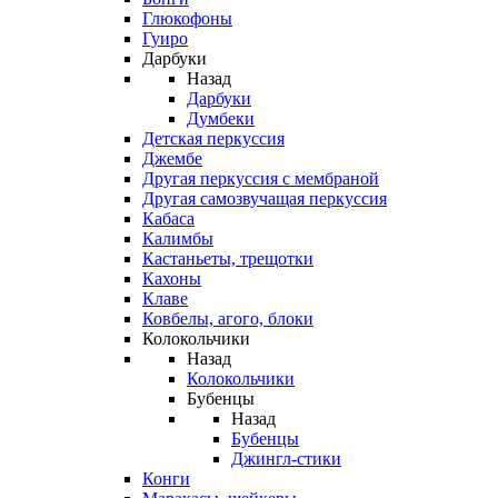
Глюкофоны
Гуиро
Дарбуки
Назад
Дарбуки
Думбеки
Детская перкуссия
Джембе
Другая перкуссия с мембраной
Другая самозвучащая перкуссия
Кабаса
Калимбы
Кастаньеты, трещотки
Кахоны
Клаве
Ковбелы, агого, блоки
Колокольчики
Назад
Колокольчики
Бубенцы
Назад
Бубенцы
Джингл-стики
Конги