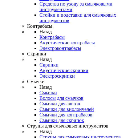
Средства по уходу за смычковыми
инструментами
Стойки и подставки для смычковых
инструментов
Контрабасы
Назад
Контрабасы
Акустические контрабасы
Электроконтрабасы
Скрипки
Назад
Скрипки
Акустические скрипки
Электроскрипки
Смычки
Назад
Смычки
Волосы для смычков
Смычки для альтов
Смычки для виолончелей
Смычки для контрабасов
Смычки для скрипок
Струны для смычковых инструментов
Назад
Струны для смычковых инструментов