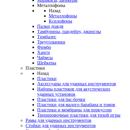
Маракасы, шейкеры
Металлофоны
Назад
Металлофоны
Ксилофоны
Палки дождя
Тамбурины, пандейру, джинглы
Тимбалес
Треугольники
Фимбо
Ханги
Чаймсы
Шейкеры
Пластики
Назад
Пластики
Аксессуары для ударных инструментов
Наборы пластиков для акустических
ударных установок
Пластики для бас-бочки
Пластики для малого барабана и томов
Пластики и мембраны для перкуссии
Тренировочные пластики для тихой игры
Рамы для ударных инструментов
Стойки для ударных инструментов