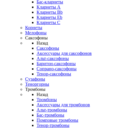
Бас-кларнеты
Кларнеты A
Кларнеты Bb
Кларнеты Eb
Кларнеты С
Корнеты
Мелофоны
Саксофоны
Назад
Саксофоны
Аксессуары для саксофонов
Альт-саксофоны
Баритон-саксофоны
Сопрано-саксофоны
Тенор-саксофоны
Сузафоны
Теноргорны
Тромбоны
Назад
Тромбоны
Аксессуары для тромбонов
Альт-тромбоны
Бас-тромбоны
Помповые тромбоны
Тенор-тромбоны