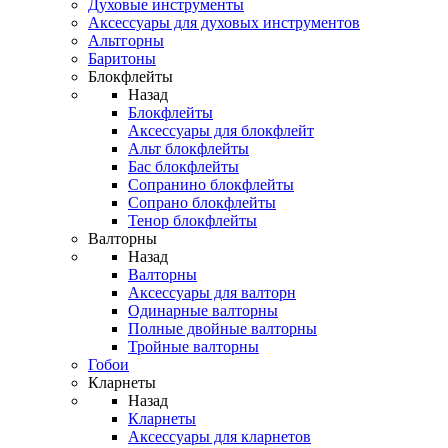
Духовые инструменты
Аксессуары для духовых инструментов
Альтгорны
Баритоны
Блокфлейты
Назад
Блокфлейты
Аксессуары для блокфлейт
Альт блокфлейты
Бас блокфлейты
Сопранино блокфлейты
Сопрано блокфлейты
Тенор блокфлейты
Валторны
Назад
Валторны
Аксессуары для валторн
Одинарные валторны
Полные двойные валторны
Тройные валторны
Гобои
Кларнеты
Назад
Кларнеты
Аксессуары для кларнетов