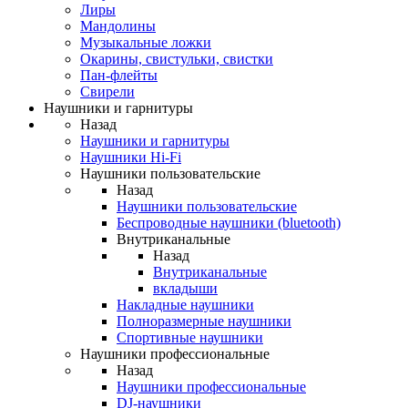
Лиры
Мандолины
Музыкальные ложки
Окарины, свистульки, свистки
Пан-флейты
Свирели
Наушники и гарнитуры
Назад
Наушники и гарнитуры
Наушники Hi-Fi
Наушники пользовательские
Назад
Наушники пользовательские
Беспроводные наушники (bluetooth)
Внутриканальные
Назад
Внутриканальные
вкладыши
Накладные наушники
Полноразмерные наушники
Спортивные наушники
Наушники профессиональные
Назад
Наушники профессиональные
DJ-наушники