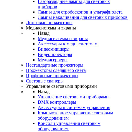
Газоразрядные лампы для световых
приборов
Лампы для стробоскопов и ультрафиолета
Лампы накаливания для световых приборов
Линзовые прожекторы
Медиасистемы и экраны
Назад
Медиасистемы и экраны
Аксессуары к медиасистемам
Видеомикшеры
Видеопроекторы
Медиасерверы
Нестандартные прожекторы
Прожекторы следящего света
Профильные прожекторы
Световые сканеры
Управление световыми приборами
Назад
Управление световыми приборами
DMX контроллеры
Аксессуары к системам управления
Компьютерное управление световым
оборудованием
Консоли управления световым
оборудованием