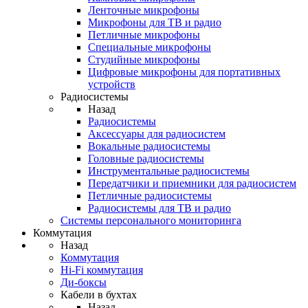
Ленточные микрофоны
Микрофоны для ТВ и радио
Петличные микрофоны
Специальные микрофоны
Студийные микрофоны
Цифровые микрофоны для портативных
устройств
Радиосистемы
Назад
Радиосистемы
Аксессуары для радиосистем
Вокальные радиосистемы
Головные радиосистемы
Инструментальные радиосистемы
Передатчики и приемники для радиосистем
Петличные радиосистемы
Радиосистемы для ТВ и радио
Системы персонального мониторинга
Коммутация
Назад
Коммутация
Hi-Fi коммутация
Ди-боксы
Кабели в бухтах
Назад