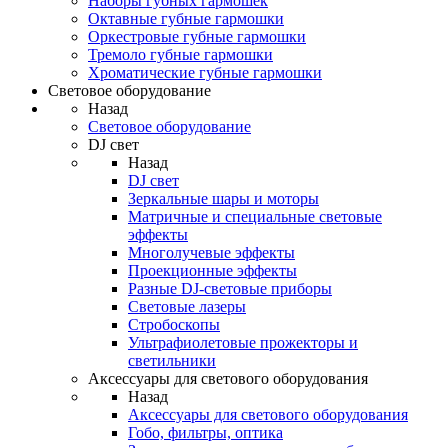
Наборы губных гармошек
Октавные губные гармошки
Оркестровые губные гармошки
Тремоло губные гармошки
Хроматические губные гармошки
Световое оборудование
Назад
Световое оборудование
DJ свет
Назад
DJ свет
Зеркальные шары и моторы
Матричные и специальные световые
эффекты
Многолучевые эффекты
Проекционные эффекты
Разные DJ-световые приборы
Световые лазеры
Стробоскопы
Ультрафиолетовые прожекторы и
светильники
Аксессуары для светового оборудования
Назад
Аксессуары для светового оборудования
Гобо, фильтры, оптика