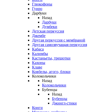
Глюкофоны
Гуиро
Дарбуки
Назад
Дарбуки
Думбеки
Детская перкуссия
Джембе
Другая перкуссия с мембраной
Другая самозвучащая перкуссия
Кабаса
Калимбы
Кастаньеты, трещотки
Кахоны
Клаве
Ковбелы, агого, блоки
Колокольчики
Назад
Колокольчики
Бубенцы
Назад
Бубенцы
Джингл-стики
Конги