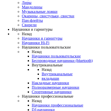
Лиры
Мандолины
Музыкальные ложки
Окарины, свистульки, свистки
Пан-флейты
Свирели
Наушники и гарнитуры
Назад
Наушники и гарнитуры
Наушники Hi-Fi
Наушники пользовательские
Назад
Наушники пользовательские
Беспроводные наушники (bluetooth)
Внутриканальные
Назад
Внутриканальные
вкладыши
Накладные наушники
Полноразмерные наушники
Спортивные наушники
Наушники профессиональные
Назад
Наушники профессиональные
DJ-наушники