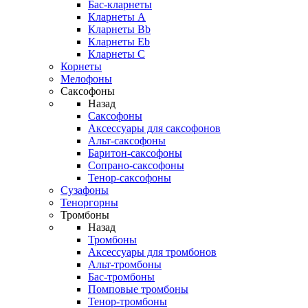
Бас-кларнеты
Кларнеты A
Кларнеты Bb
Кларнеты Eb
Кларнеты С
Корнеты
Мелофоны
Саксофоны
Назад
Саксофоны
Аксессуары для саксофонов
Альт-саксофоны
Баритон-саксофоны
Сопрано-саксофоны
Тенор-саксофоны
Сузафоны
Теноргорны
Тромбоны
Назад
Тромбоны
Аксессуары для тромбонов
Альт-тромбоны
Бас-тромбоны
Помповые тромбоны
Тенор-тромбоны