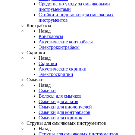
Средства по уходу за смычковыми
инструментами
Стойки и подставки для смычковых
инструментов
Контрабасы
Назад
Контрабасы
Акустические контрабасы
Электроконтрабасы
Скрипки
Назад
Скрипки
Акустические скрипки
Электроскрипки
Смычки
Назад
Смычки
Волосы для смычков
Смычки для альтов
Смычки для виолончелей
Смычки для контрабасов
Смычки для скрипок
Струны для смычковых инструментов
Назад
Струны для смычковых инструментов