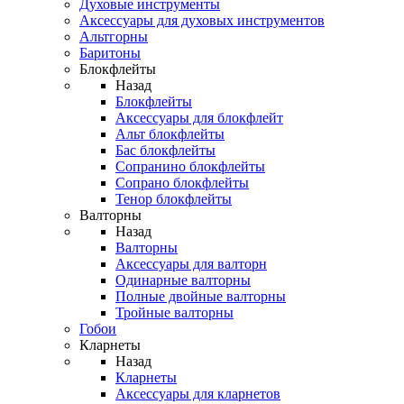
Духовые инструменты
Аксессуары для духовых инструментов
Альтгорны
Баритоны
Блокфлейты
Назад
Блокфлейты
Аксессуары для блокфлейт
Альт блокфлейты
Бас блокфлейты
Сопранино блокфлейты
Сопрано блокфлейты
Тенор блокфлейты
Валторны
Назад
Валторны
Аксессуары для валторн
Одинарные валторны
Полные двойные валторны
Тройные валторны
Гобои
Кларнеты
Назад
Кларнеты
Аксессуары для кларнетов