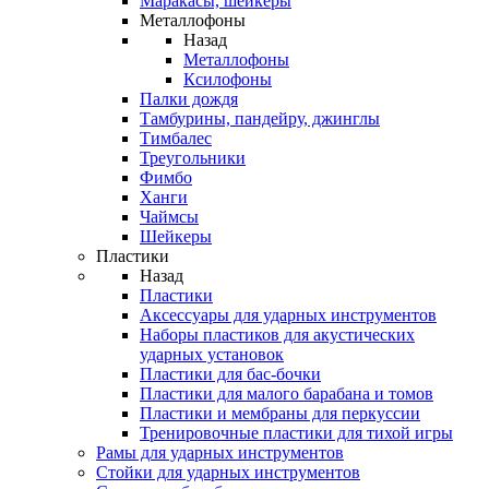
Маракасы, шейкеры
Металлофоны
Назад
Металлофоны
Ксилофоны
Палки дождя
Тамбурины, пандейру, джинглы
Тимбалес
Треугольники
Фимбо
Ханги
Чаймсы
Шейкеры
Пластики
Назад
Пластики
Аксессуары для ударных инструментов
Наборы пластиков для акустических
ударных установок
Пластики для бас-бочки
Пластики для малого барабана и томов
Пластики и мембраны для перкуссии
Тренировочные пластики для тихой игры
Рамы для ударных инструментов
Стойки для ударных инструментов