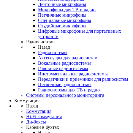
Ленточные микрофоны
Микрофоны для ТВ и радио
Петличные микрофоны
Специальные микрофоны
Студийные микрофоны
Цифровые микрофоны для портативных
устройств
Радиосистемы
Назад
Радиосистемы
Аксессуары для радиосистем
Вокальные радиосистемы
Головные радиосистемы
Инструментальные радиосистемы
Передатчики и приемники для радиосистем
Петличные радиосистемы
Радиосистемы для ТВ и радио
Системы персонального мониторинга
Коммутация
Назад
Коммутация
Hi-Fi коммутация
Ди-боксы
Кабели в бухтах
Назад