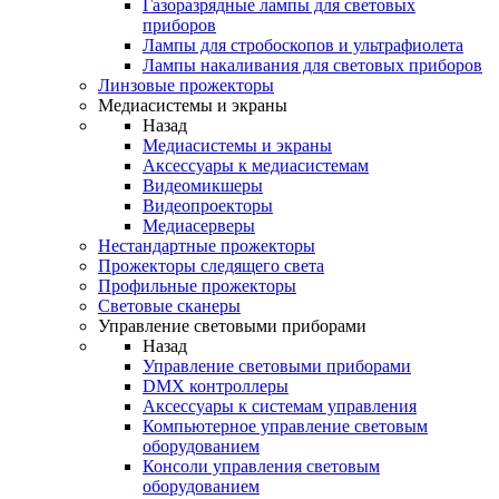
Газоразрядные лампы для световых
приборов
Лампы для стробоскопов и ультрафиолета
Лампы накаливания для световых приборов
Линзовые прожекторы
Медиасистемы и экраны
Назад
Медиасистемы и экраны
Аксессуары к медиасистемам
Видеомикшеры
Видеопроекторы
Медиасерверы
Нестандартные прожекторы
Прожекторы следящего света
Профильные прожекторы
Световые сканеры
Управление световыми приборами
Назад
Управление световыми приборами
DMX контроллеры
Аксессуары к системам управления
Компьютерное управление световым
оборудованием
Консоли управления световым
оборудованием