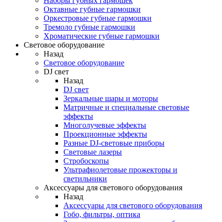
Наборы губных гармошек
Октавные губные гармошки
Оркестровые губные гармошки
Тремоло губные гармошки
Хроматические губные гармошки
Световое оборудование
Назад
Световое оборудование
DJ свет
Назад
DJ свет
Зеркальные шары и моторы
Матричные и специальные световые
эффекты
Многолучевые эффекты
Проекционные эффекты
Разные DJ-световые приборы
Световые лазеры
Стробоскопы
Ультрафиолетовые прожекторы и
светильники
Аксессуары для светового оборудования
Назад
Аксессуары для светового оборудования
Гобо, фильтры, оптика