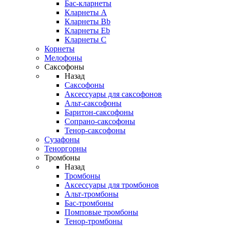
Бас-кларнеты
Кларнеты A
Кларнеты Bb
Кларнеты Eb
Кларнеты С
Корнеты
Мелофоны
Саксофоны
Назад
Саксофоны
Аксессуары для саксофонов
Альт-саксофоны
Баритон-саксофоны
Сопрано-саксофоны
Тенор-саксофоны
Сузафоны
Теноргорны
Тромбоны
Назад
Тромбоны
Аксессуары для тромбонов
Альт-тромбоны
Бас-тромбоны
Помповые тромбоны
Тенор-тромбоны