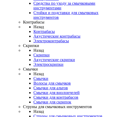
Средства по уходу за смычковыми
инструментами
Стойки и подставки для смычковых
инструментов
Контрабасы
Назад
Контрабасы
Акустические контрабасы
Электроконтрабасы
Скрипки
Назад
Скрипки
Акустические скрипки
Электроскрипки
Смычки
Назад
Смычки
Волосы для смычков
Смычки для альтов
Смычки для виолончелей
Смычки для контрабасов
Смычки для скрипок
Струны для смычковых инструментов
Назад
Струны для смычковых инструментов