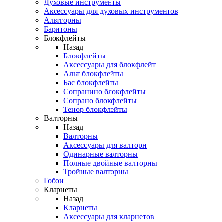
Духовые инструменты
Аксессуары для духовых инструментов
Альтгорны
Баритоны
Блокфлейты
Назад
Блокфлейты
Аксессуары для блокфлейт
Альт блокфлейты
Бас блокфлейты
Сопранино блокфлейты
Сопрано блокфлейты
Тенор блокфлейты
Валторны
Назад
Валторны
Аксессуары для валторн
Одинарные валторны
Полные двойные валторны
Тройные валторны
Гобои
Кларнеты
Назад
Кларнеты
Аксессуары для кларнетов