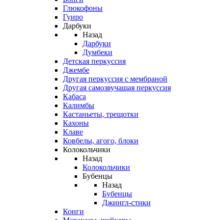
Глюкофоны
Гуиро
Дарбуки
Назад
Дарбуки
Думбеки
Детская перкуссия
Джембе
Другая перкуссия с мембраной
Другая самозвучащая перкуссия
Кабаса
Калимбы
Кастаньеты, трещотки
Кахоны
Клаве
Ковбелы, агого, блоки
Колокольчики
Назад
Колокольчики
Бубенцы
Назад
Бубенцы
Джингл-стики
Конги