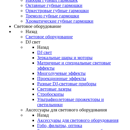
Наборы губных гармошек
Октавные губные гармошки
Оркестровые губные гармошки
Тремоло губные гармошки
Хроматические губные гармошки
Световое оборудование
Назад
Световое оборудование
DJ свет
Назад
DJ свет
Зеркальные шары и моторы
Матричные и специальные световые
эффекты
Многолучевые эффекты
Проекционные эффекты
Разные DJ-световые приборы
Световые лазеры
Стробоскопы
Ультрафиолетовые прожекторы и
светильники
Аксессуары для светового оборудования
Назад
Аксессуары для светового оборудования
Гобо, фильтры, оптика