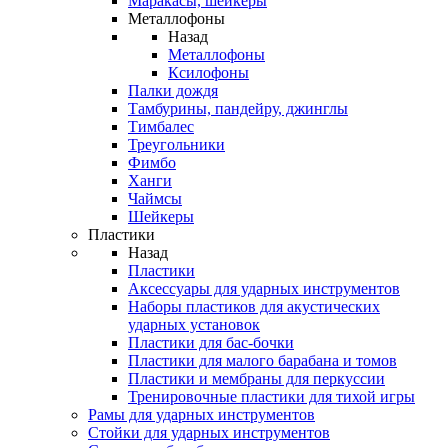
Маракасы, шейкеры
Металлофоны
Назад
Металлофоны
Ксилофоны
Палки дождя
Тамбурины, пандейру, джинглы
Тимбалес
Треугольники
Фимбо
Ханги
Чаймсы
Шейкеры
Пластики
Назад
Пластики
Аксессуары для ударных инструментов
Наборы пластиков для акустических
ударных установок
Пластики для бас-бочки
Пластики для малого барабана и томов
Пластики и мембраны для перкуссии
Тренировочные пластики для тихой игры
Рамы для ударных инструментов
Стойки для ударных инструментов