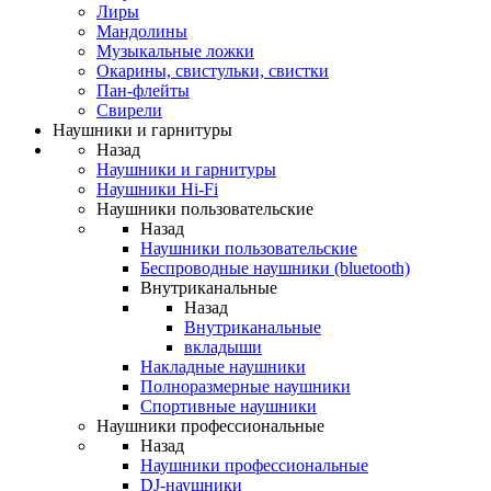
Лиры
Мандолины
Музыкальные ложки
Окарины, свистульки, свистки
Пан-флейты
Свирели
Наушники и гарнитуры
Назад
Наушники и гарнитуры
Наушники Hi-Fi
Наушники пользовательские
Назад
Наушники пользовательские
Беспроводные наушники (bluetooth)
Внутриканальные
Назад
Внутриканальные
вкладыши
Накладные наушники
Полноразмерные наушники
Спортивные наушники
Наушники профессиональные
Назад
Наушники профессиональные
DJ-наушники