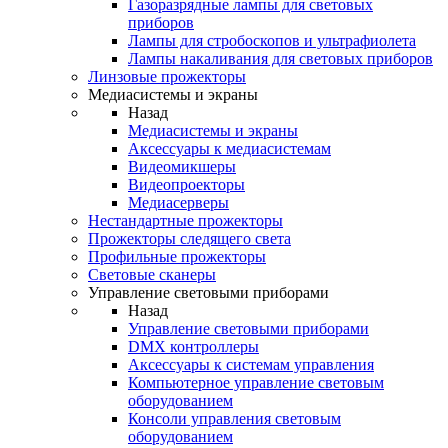
Газоразрядные лампы для световых
приборов
Лампы для стробоскопов и ультрафиолета
Лампы накаливания для световых приборов
Линзовые прожекторы
Медиасистемы и экраны
Назад
Медиасистемы и экраны
Аксессуары к медиасистемам
Видеомикшеры
Видеопроекторы
Медиасерверы
Нестандартные прожекторы
Прожекторы следящего света
Профильные прожекторы
Световые сканеры
Управление световыми приборами
Назад
Управление световыми приборами
DMX контроллеры
Аксессуары к системам управления
Компьютерное управление световым
оборудованием
Консоли управления световым
оборудованием