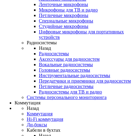
Ленточные микрофоны
Микрофоны для ТВ и радио
Петличные микрофоны
Специальные микрофоны
Студийные микрофоны
Цифровые микрофоны для портативных
устройств
Радиосистемы
Назад
Радиосистемы
Аксессуары для радиосистем
Вокальные радиосистемы
Головные радиосистемы
Инструментальные радиосистемы
Передатчики и приемники для радиосистем
Петличные радиосистемы
Радиосистемы для ТВ и радио
Системы персонального мониторинга
Коммутация
Назад
Коммутация
Hi-Fi коммутация
Ди-боксы
Кабели в бухтах
Назад