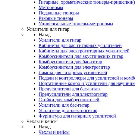
Гитарные, хроматические тюнеры-прищепки(
Метрономы
Педальные тюнеры
Рэковые тюнеры
Универсальные тюнеры-метрономы
Усилители для гитар
Назад
Усилители для гитар
Кабинеты для бас-гитарных усилителей
Кабинеты для электрогитарных усилителей
Комбоусилители для акустических гитар
Комбоусилители для бас-гитар
Комбоусилители для электрогитар
Лампы для гитарных усилителей
Педали и контроллеры для усилителей и комб
Портативные комбо и усилители для наушник
Предусилители для бас-гитар
Предусилители для электрогитар
Стойки для комбоусилителей
Усилители для бас-гитар
Усилители для электрогитар
Фурнитура для гитарных усилителей
Чехлы и кейсы
Назад
Чехлы и кейсы