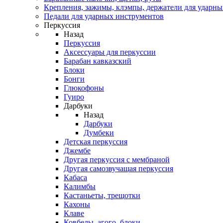
Крепления, зажимы, клэмпы, держатели для ударн
Педали для ударных инструментов
Перкуссия
Назад
Перкуссия
Аксессуары для перкуссии
Барабан кавказский
Блоки
Бонги
Глюкофоны
Гуиро
Дарбуки
Назад
Дарбуки
Думбеки
Детская перкуссия
Джембе
Другая перкуссия с мембраной
Другая самозвучащая перкуссия
Кабаса
Калимбы
Кастаньеты, трещотки
Кахоны
Клаве
Ковбелы, агого, блоки