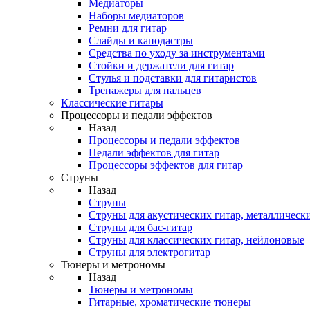
Медиаторы
Наборы медиаторов
Ремни для гитар
Слайды и каподастры
Средства по уходу за инструментами
Стойки и держатели для гитар
Стулья и подставки для гитаристов
Тренажеры для пальцев
Классические гитары
Процессоры и педали эффектов
Назад
Процессоры и педали эффектов
Педали эффектов для гитар
Процессоры эффектов для гитар
Струны
Назад
Струны
Струны для акустических гитар, металлическ
Струны для бас-гитар
Струны для классических гитар, нейлоновые
Струны для электрогитар
Тюнеры и метрономы
Назад
Тюнеры и метрономы
Гитарные, хроматические тюнеры