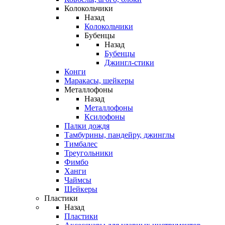
Колокольчики
Назад
Колокольчики
Бубенцы
Назад
Бубенцы
Джингл-стики
Конги
Маракасы, шейкеры
Металлофоны
Назад
Металлофоны
Ксилофоны
Палки дождя
Тамбурины, пандейру, джинглы
Тимбалес
Треугольники
Фимбо
Ханги
Чаймсы
Шейкеры
Пластики
Назад
Пластики