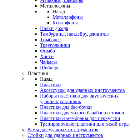
Маракасы, шейкеры
Металлофоны
Назад
Металлофоны
Ксилофоны
Палки дождя
Тамбурины, пандейру, джинглы
Тимбалес
Треугольники
Фимбо
Ханги
Чаймсы
Шейкеры
Пластики
Назад
Пластики
Аксессуары для ударных инструментов
Наборы пластиков для акустических
ударных установок
Пластики для бас-бочки
Пластики для малого барабана и томов
Пластики и мембраны для перкуссии
Тренировочные пластики для тихой игры
Рамы для ударных инструментов
Стойки для ударных инструментов