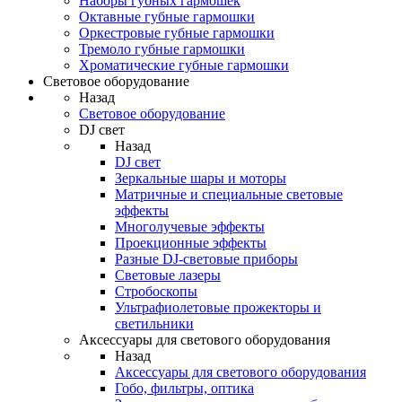
Наборы губных гармошек
Октавные губные гармошки
Оркестровые губные гармошки
Тремоло губные гармошки
Хроматические губные гармошки
Световое оборудование
Назад
Световое оборудование
DJ свет
Назад
DJ свет
Зеркальные шары и моторы
Матричные и специальные световые
эффекты
Многолучевые эффекты
Проекционные эффекты
Разные DJ-световые приборы
Световые лазеры
Стробоскопы
Ультрафиолетовые прожекторы и
светильники
Аксессуары для светового оборудования
Назад
Аксессуары для светового оборудования
Гобо, фильтры, оптика