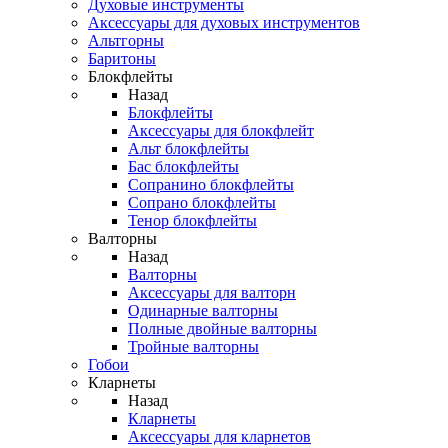
Духовые инструменты
Аксессуары для духовых инструментов
Альтгорны
Баритоны
Блокфлейты
Назад
Блокфлейты
Аксессуары для блокфлейт
Альт блокфлейты
Бас блокфлейты
Сопранино блокфлейты
Сопрано блокфлейты
Тенор блокфлейты
Валторны
Назад
Валторны
Аксессуары для валторн
Одинарные валторны
Полные двойные валторны
Тройные валторны
Гобои
Кларнеты
Назад
Кларнеты
Аксессуары для кларнетов