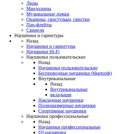
Лиры
Мандолины
Музыкальные ложки
Окарины, свистульки, свистки
Пан-флейты
Свирели
Наушники и гарнитуры
Назад
Наушники и гарнитуры
Наушники Hi-Fi
Наушники пользовательские
Назад
Наушники пользовательские
Беспроводные наушники (bluetooth)
Внутриканальные
Назад
Внутриканальные
вкладыши
Накладные наушники
Полноразмерные наушники
Спортивные наушники
Наушники профессиональные
Назад
Наушники профессиональные
DJ-наушники