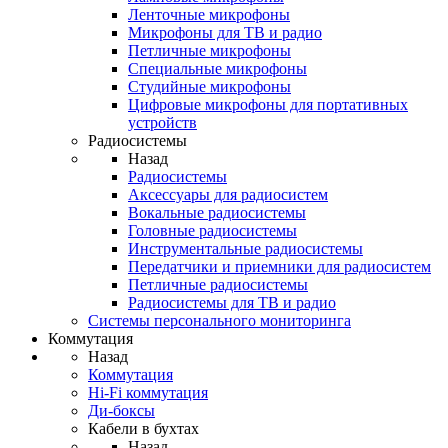
Ленточные микрофоны
Микрофоны для ТВ и радио
Петличные микрофоны
Специальные микрофоны
Студийные микрофоны
Цифровые микрофоны для портативных
устройств
Радиосистемы
Назад
Радиосистемы
Аксессуары для радиосистем
Вокальные радиосистемы
Головные радиосистемы
Инструментальные радиосистемы
Передатчики и приемники для радиосистем
Петличные радиосистемы
Радиосистемы для ТВ и радио
Системы персонального мониторинга
Коммутация
Назад
Коммутация
Hi-Fi коммутация
Ди-боксы
Кабели в бухтах
Назад