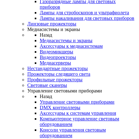
Газоразрядные лампы для световых
приборов
Лампы для стробоскопов и ультрафиолета
Лампы накаливания для световых приборов
Линзовые прожекторы
Медиасистемы и экраны
Назад
Медиасистемы и экраны
Аксессуары к медиасистемам
Видеомикшеры
Видеопроекторы
Медиасерверы
Нестандартные прожекторы
Прожекторы следящего света
Профильные прожекторы
Световые сканеры
Управление световыми приборами
Назад
Управление световыми приборами
DMX контроллеры
Аксессуары к системам управления
Компьютерное управление световым
оборудованием
Консоли управления световым
оборудованием