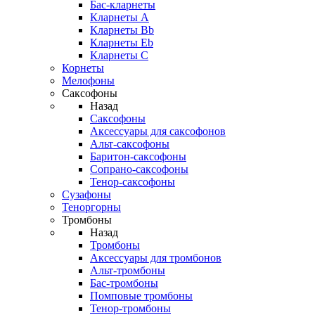
Бас-кларнеты
Кларнеты A
Кларнеты Bb
Кларнеты Eb
Кларнеты С
Корнеты
Мелофоны
Саксофоны
Назад
Саксофоны
Аксессуары для саксофонов
Альт-саксофоны
Баритон-саксофоны
Сопрано-саксофоны
Тенор-саксофоны
Сузафоны
Теноргорны
Тромбоны
Назад
Тромбоны
Аксессуары для тромбонов
Альт-тромбоны
Бас-тромбоны
Помповые тромбоны
Тенор-тромбоны