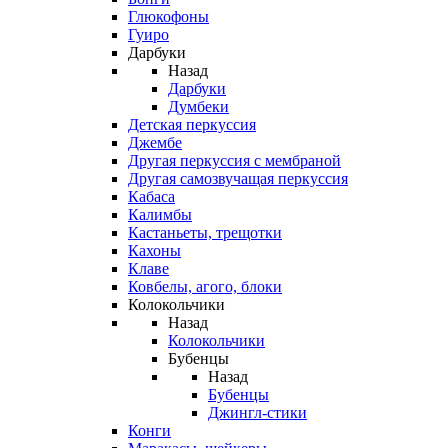
Глюкофоны
Гуиро
Дарбуки
Назад
Дарбуки
Думбеки
Детская перкуссия
Джембе
Другая перкуссия с мембраной
Другая самозвучащая перкуссия
Кабаса
Калимбы
Кастаньеты, трещотки
Кахоны
Клаве
Ковбелы, агого, блоки
Колокольчики
Назад
Колокольчики
Бубенцы
Назад
Бубенцы
Джингл-стики
Конги