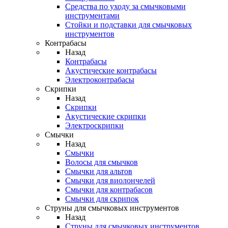
Средства по уходу за смычковыми
инструментами
Стойки и подставки для смычковых
инструментов
Контрабасы
Назад
Контрабасы
Акустические контрабасы
Электроконтрабасы
Скрипки
Назад
Скрипки
Акустические скрипки
Электроскрипки
Смычки
Назад
Смычки
Волосы для смычков
Смычки для альтов
Смычки для виолончелей
Смычки для контрабасов
Смычки для скрипок
Струны для смычковых инструментов
Назад
Струны для смычковых инструментов