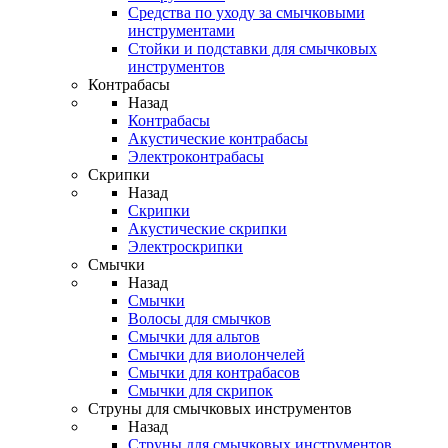
Средства по уходу за смычковыми
инструментами
Стойки и подставки для смычковых
инструментов
Контрабасы
Назад
Контрабасы
Акустические контрабасы
Электроконтрабасы
Скрипки
Назад
Скрипки
Акустические скрипки
Электроскрипки
Смычки
Назад
Смычки
Волосы для смычков
Смычки для альтов
Смычки для виолончелей
Смычки для контрабасов
Смычки для скрипок
Струны для смычковых инструментов
Назад
Струны для смычковых инструментов