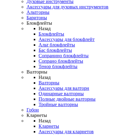
Духовые инструменты
Аксессуары для духовых инструментов
Альтгорны
Баритоны
Блокфлейты
Назад
Блокфлейты
Аксессуары для блокфлейт
Альт блокфлейты
Бас блокфлейты
Сопранино блокфлейты
Сопрано блокфлейты
Тенор блокфлейты
Валторны
Назад
Валторны
Аксессуары для валторн
Одинарные валторны
Полные двойные валторны
Тройные валторны
Гобои
Кларнеты
Назад
Кларнеты
Аксессуары для кларнетов