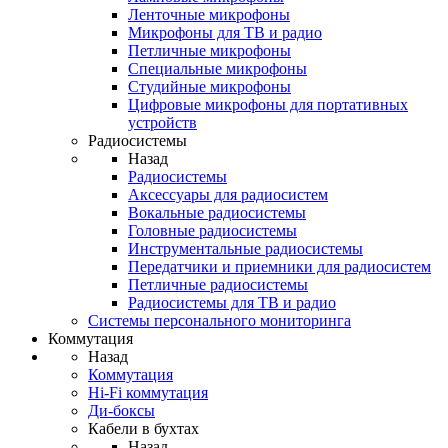
Ленточные микрофоны
Микрофоны для ТВ и радио
Петличные микрофоны
Специальные микрофоны
Студийные микрофоны
Цифровые микрофоны для портативных
устройств
Радиосистемы
Назад
Радиосистемы
Аксессуары для радиосистем
Вокальные радиосистемы
Головные радиосистемы
Инструментальные радиосистемы
Передатчики и приемники для радиосистем
Петличные радиосистемы
Радиосистемы для ТВ и радио
Системы персонального мониторинга
Коммутация
Назад
Коммутация
Hi-Fi коммутация
Ди-боксы
Кабели в бухтах
Назад