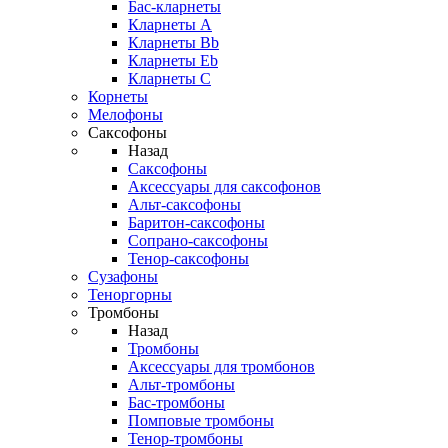
Бас-кларнеты
Кларнеты A
Кларнеты Bb
Кларнеты Eb
Кларнеты С
Корнеты
Мелофоны
Саксофоны
Назад
Саксофоны
Аксессуары для саксофонов
Альт-саксофоны
Баритон-саксофоны
Сопрано-саксофоны
Тенор-саксофоны
Сузафоны
Теноргорны
Тромбоны
Назад
Тромбоны
Аксессуары для тромбонов
Альт-тромбоны
Бас-тромбоны
Помповые тромбоны
Тенор-тромбоны