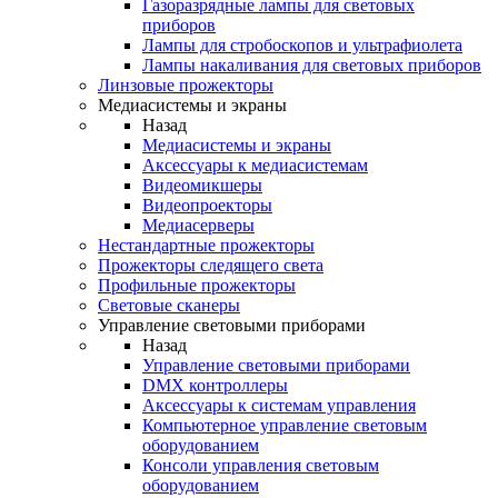
Газоразрядные лампы для световых
приборов
Лампы для стробоскопов и ультрафиолета
Лампы накаливания для световых приборов
Линзовые прожекторы
Медиасистемы и экраны
Назад
Медиасистемы и экраны
Аксессуары к медиасистемам
Видеомикшеры
Видеопроекторы
Медиасерверы
Нестандартные прожекторы
Прожекторы следящего света
Профильные прожекторы
Световые сканеры
Управление световыми приборами
Назад
Управление световыми приборами
DMX контроллеры
Аксессуары к системам управления
Компьютерное управление световым
оборудованием
Консоли управления световым
оборудованием