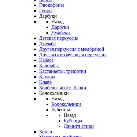
Глюкофоны
Гуиро
Дарбуки
Назад
Дарбуки
Думбеки
Детская перкуссия
Джембе
Другая перкуссия с мембраной
Другая самозвучащая перкуссия
Кабаса
Калимбы
Кастаньеты, трещотки
Кахоны
Клаве
Ковбелы, агого, блоки
Колокольчики
Назад
Колокольчики
Бубенцы
Назад
Бубенцы
Джингл-стики
Конги