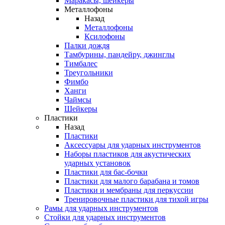
Маракасы, шейкеры
Металлофоны
Назад
Металлофоны
Ксилофоны
Палки дождя
Тамбурины, пандейру, джинглы
Тимбалес
Треугольники
Фимбо
Ханги
Чаймсы
Шейкеры
Пластики
Назад
Пластики
Аксессуары для ударных инструментов
Наборы пластиков для акустических
ударных установок
Пластики для бас-бочки
Пластики для малого барабана и томов
Пластики и мембраны для перкуссии
Тренировочные пластики для тихой игры
Рамы для ударных инструментов
Стойки для ударных инструментов