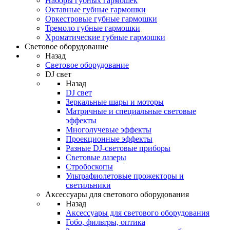
Наборы губных гармошек
Октавные губные гармошки
Оркестровые губные гармошки
Тремоло губные гармошки
Хроматические губные гармошки
Световое оборудование
Назад
Световое оборудование
DJ свет
Назад
DJ свет
Зеркальные шары и моторы
Матричные и специальные световые
эффекты
Многолучевые эффекты
Проекционные эффекты
Разные DJ-световые приборы
Световые лазеры
Стробоскопы
Ультрафиолетовые прожекторы и
светильники
Аксессуары для светового оборудования
Назад
Аксессуары для светового оборудования
Гобо, фильтры, оптика