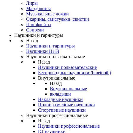
Лиры
Мандолины
Музыкальные ложки
Окарины, свистульки, свистки
Пан-флейты
Свирели
Наушники и гарнитуры
Назад
Наушники и гарнитуры
Наушники Hi-Fi
Наушники пользовательские
Назад
Наушники пользовательские
Беспроводные наушники (bluetooth)
Внутриканальные
Назад
Внутриканальные
вкладыши
Накладные наушники
Полноразмерные наушники
Спортивные наушники
Наушники профессиональные
Назад
Наушники профессиональные
DJ-наушники