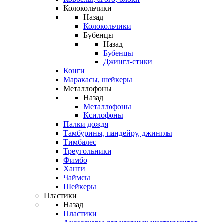
Колокольчики
Назад
Колокольчики
Бубенцы
Назад
Бубенцы
Джингл-стики
Конги
Маракасы, шейкеры
Металлофоны
Назад
Металлофоны
Ксилофоны
Палки дождя
Тамбурины, пандейру, джинглы
Тимбалес
Треугольники
Фимбо
Ханги
Чаймсы
Шейкеры
Пластики
Назад
Пластики