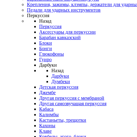
Крепления, зажимы, клэмпы, держатели для ударн
Педали для ударных инструментов
Перкуссия
Назад
Перкуссия
Аксессуары для перкуссии
Барабан кавказский
Блоки
Бонги
Глюкофоны
Гуиро
Дарбуки
Назад
Дарбуки
Думбеки
Детская перкуссия
Джембе
Другая перкуссия с мембраной
Другая самозвучащая перкуссия
Кабаса
Калимбы
Кастаньеты, трещотки
Кахоны
Клаве
Ковбелы, агого, блоки