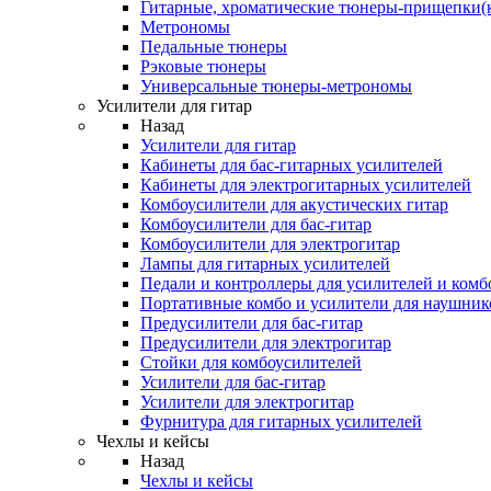
Гитарные, хроматические тюнеры-прищепки(
Метрономы
Педальные тюнеры
Рэковые тюнеры
Универсальные тюнеры-метрономы
Усилители для гитар
Назад
Усилители для гитар
Кабинеты для бас-гитарных усилителей
Кабинеты для электрогитарных усилителей
Комбоусилители для акустических гитар
Комбоусилители для бас-гитар
Комбоусилители для электрогитар
Лампы для гитарных усилителей
Педали и контроллеры для усилителей и комб
Портативные комбо и усилители для наушник
Предусилители для бас-гитар
Предусилители для электрогитар
Стойки для комбоусилителей
Усилители для бас-гитар
Усилители для электрогитар
Фурнитура для гитарных усилителей
Чехлы и кейсы
Назад
Чехлы и кейсы