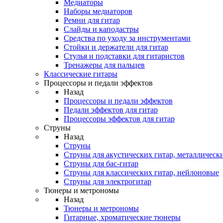
Медиаторы
Наборы медиаторов
Ремни для гитар
Слайды и каподастры
Средства по уходу за инструментами
Стойки и держатели для гитар
Стулья и подставки для гитаристов
Тренажеры для пальцев
Классические гитары
Процессоры и педали эффектов
Назад
Процессоры и педали эффектов
Педали эффектов для гитар
Процессоры эффектов для гитар
Струны
Назад
Струны
Струны для акустических гитар, металлическ
Струны для бас-гитар
Струны для классических гитар, нейлоновые
Струны для электрогитар
Тюнеры и метрономы
Назад
Тюнеры и метрономы
Гитарные, хроматические тюнеры