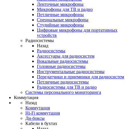
Ленточные микрофоны
Микрофоны для ТВ и радио
Петличные микрофоны
Специальные микрофоны
Студийные микрофоны
Цифровые микрофоны для портативных
устройств
Радиосистемы
Назад
Радиосистемы
Аксессуары для радиосистем
Вокальные радиосистемы
Головные радиосистемы
Инструментальные радиосистемы
Передатчики и приемники для радиосистем
Петличные радиосистемы
Радиосистемы для ТВ и радио
Системы персонального мониторинга
Коммутация
Назад
Коммутация
Hi-Fi коммутация
Ди-боксы
Кабели в бухтах
Назад