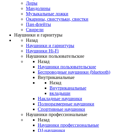
Лиры
Мандолины
Музыкальные ложки
Окарины, свистульки, свистки
Пан-флейты
Свирели
Наушники и гарнитуры
Назад
Наушники и гарнитуры
Наушники Hi-Fi
Наушники пользовательские
Назад
Наушники пользовательские
Беспроводные наушники (bluetooth)
Внутриканальные
Назад
Внутриканальные
вкладыши
Накладные наушники
Полноразмерные наушники
Спортивные наушники
Наушники профессиональные
Назад
Наушники профессиональные
DJ-наушники