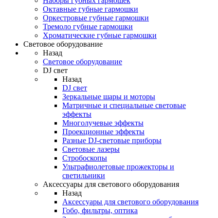
Наборы губных гармошек
Октавные губные гармошки
Оркестровые губные гармошки
Тремоло губные гармошки
Хроматические губные гармошки
Световое оборудование
Назад
Световое оборудование
DJ свет
Назад
DJ свет
Зеркальные шары и моторы
Матричные и специальные световые
эффекты
Многолучевые эффекты
Проекционные эффекты
Разные DJ-световые приборы
Световые лазеры
Стробоскопы
Ультрафиолетовые прожекторы и
светильники
Аксессуары для светового оборудования
Назад
Аксессуары для светового оборудования
Гобо, фильтры, оптика