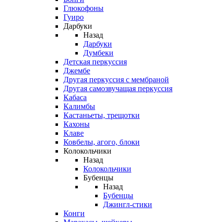
Глюкофоны
Гуиро
Дарбуки
Назад
Дарбуки
Думбеки
Детская перкуссия
Джембе
Другая перкуссия с мембраной
Другая самозвучащая перкуссия
Кабаса
Калимбы
Кастаньеты, трещотки
Кахоны
Клаве
Ковбелы, агого, блоки
Колокольчики
Назад
Колокольчики
Бубенцы
Назад
Бубенцы
Джингл-стики
Конги