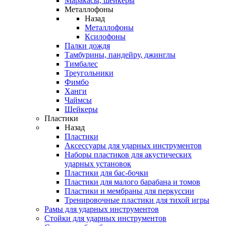
Маракасы, шейкеры
Металлофоны
Назад
Металлофоны
Ксилофоны
Палки дождя
Тамбурины, пандейру, джинглы
Тимбалес
Треугольники
Фимбо
Ханги
Чаймсы
Шейкеры
Пластики
Назад
Пластики
Аксессуары для ударных инструментов
Наборы пластиков для акустических
ударных установок
Пластики для бас-бочки
Пластики для малого барабана и томов
Пластики и мембраны для перкуссии
Тренировочные пластики для тихой игры
Рамы для ударных инструментов
Стойки для ударных инструментов