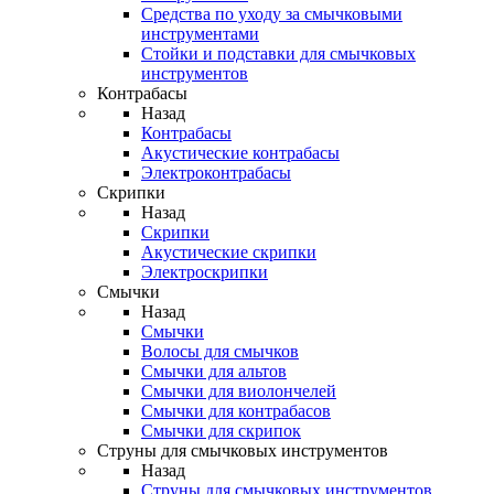
Средства по уходу за смычковыми
инструментами
Стойки и подставки для смычковых
инструментов
Контрабасы
Назад
Контрабасы
Акустические контрабасы
Электроконтрабасы
Скрипки
Назад
Скрипки
Акустические скрипки
Электроскрипки
Смычки
Назад
Смычки
Волосы для смычков
Смычки для альтов
Смычки для виолончелей
Смычки для контрабасов
Смычки для скрипок
Струны для смычковых инструментов
Назад
Струны для смычковых инструментов