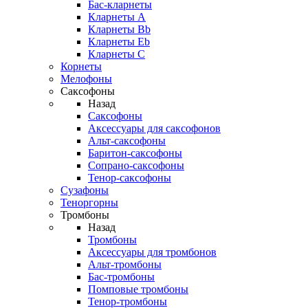
Бас-кларнеты
Кларнеты A
Кларнеты Bb
Кларнеты Eb
Кларнеты С
Корнеты
Мелофоны
Саксофоны
Назад
Саксофоны
Аксессуары для саксофонов
Альт-саксофоны
Баритон-саксофоны
Сопрано-саксофоны
Тенор-саксофоны
Сузафоны
Теноргорны
Тромбоны
Назад
Тромбоны
Аксессуары для тромбонов
Альт-тромбоны
Бас-тромбоны
Помповые тромбоны
Тенор-тромбоны