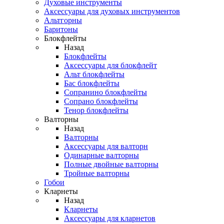
Духовые инструменты
Аксессуары для духовых инструментов
Альтгорны
Баритоны
Блокфлейты
Назад
Блокфлейты
Аксессуары для блокфлейт
Альт блокфлейты
Бас блокфлейты
Сопранино блокфлейты
Сопрано блокфлейты
Тенор блокфлейты
Валторны
Назад
Валторны
Аксессуары для валторн
Одинарные валторны
Полные двойные валторны
Тройные валторны
Гобои
Кларнеты
Назад
Кларнеты
Аксессуары для кларнетов