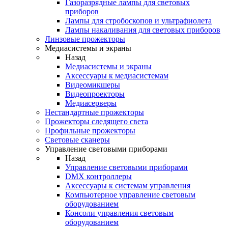
Газоразрядные лампы для световых
приборов
Лампы для стробоскопов и ультрафиолета
Лампы накаливания для световых приборов
Линзовые прожекторы
Медиасистемы и экраны
Назад
Медиасистемы и экраны
Аксессуары к медиасистемам
Видеомикшеры
Видеопроекторы
Медиасерверы
Нестандартные прожекторы
Прожекторы следящего света
Профильные прожекторы
Световые сканеры
Управление световыми приборами
Назад
Управление световыми приборами
DMX контроллеры
Аксессуары к системам управления
Компьютерное управление световым
оборудованием
Консоли управления световым
оборудованием