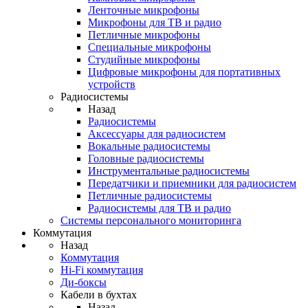
Ленточные микрофоны
Микрофоны для ТВ и радио
Петличные микрофоны
Специальные микрофоны
Студийные микрофоны
Цифровые микрофоны для портативных
устройств
Радиосистемы
Назад
Радиосистемы
Аксессуары для радиосистем
Вокальные радиосистемы
Головные радиосистемы
Инструментальные радиосистемы
Передатчики и приемники для радиосистем
Петличные радиосистемы
Радиосистемы для ТВ и радио
Системы персонального мониторинга
Коммутация
Назад
Коммутация
Hi-Fi коммутация
Ди-боксы
Кабели в бухтах
Назад