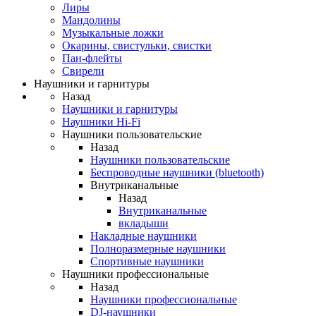
Лиры
Мандолины
Музыкальные ложки
Окарины, свистульки, свистки
Пан-флейты
Свирели
Наушники и гарнитуры
Назад
Наушники и гарнитуры
Наушники Hi-Fi
Наушники пользовательские
Назад
Наушники пользовательские
Беспроводные наушники (bluetooth)
Внутриканальные
Назад
Внутриканальные
вкладыши
Накладные наушники
Полноразмерные наушники
Спортивные наушники
Наушники профессиональные
Назад
Наушники профессиональные
DJ-наушники