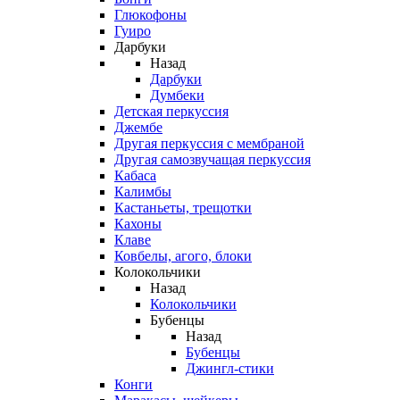
Глюкофоны
Гуиро
Дарбуки
Назад
Дарбуки
Думбеки
Детская перкуссия
Джембе
Другая перкуссия с мембраной
Другая самозвучащая перкуссия
Кабаса
Калимбы
Кастаньеты, трещотки
Кахоны
Клаве
Ковбелы, агого, блоки
Колокольчики
Назад
Колокольчики
Бубенцы
Назад
Бубенцы
Джингл-стики
Конги