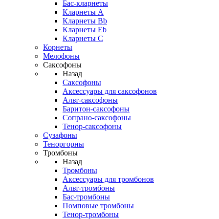
Бас-кларнеты
Кларнеты A
Кларнеты Bb
Кларнеты Eb
Кларнеты С
Корнеты
Мелофоны
Саксофоны
Назад
Саксофоны
Аксессуары для саксофонов
Альт-саксофоны
Баритон-саксофоны
Сопрано-саксофоны
Тенор-саксофоны
Сузафоны
Теноргорны
Тромбоны
Назад
Тромбоны
Аксессуары для тромбонов
Альт-тромбоны
Бас-тромбоны
Помповые тромбоны
Тенор-тромбоны