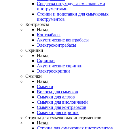
Средства по уходу за смычковыми
инструментами
Стойки и подставки для смычковых
инструментов
Контрабасы
Назад
Контрабасы
Акустические контрабасы
Электроконтрабасы
Скрипки
Назад
Скрипки
Акустические скрипки
Электроскрипки
Смычки
Назад
Смычки
Волосы для смычков
Смычки для альтов
Смычки для виолончелей
Смычки для контрабасов
Смычки для скрипок
Струны для смычковых инструментов
Назад
Струны для смычковых инструментов