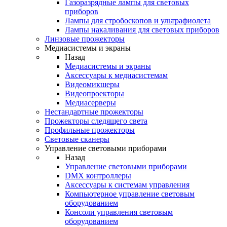
Газоразрядные лампы для световых
приборов
Лампы для стробоскопов и ультрафиолета
Лампы накаливания для световых приборов
Линзовые прожекторы
Медиасистемы и экраны
Назад
Медиасистемы и экраны
Аксессуары к медиасистемам
Видеомикшеры
Видеопроекторы
Медиасерверы
Нестандартные прожекторы
Прожекторы следящего света
Профильные прожекторы
Световые сканеры
Управление световыми приборами
Назад
Управление световыми приборами
DMX контроллеры
Аксессуары к системам управления
Компьютерное управление световым
оборудованием
Консоли управления световым
оборудованием