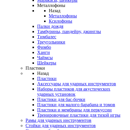
Маракасы, шейкеры
Металлофоны
Назад
Металлофоны
Ксилофоны
Палки дождя
Тамбурины, пандейру, джинглы
Тимбалес
Треугольники
Фимбо
Ханги
Чаймсы
Шейкеры
Пластики
Назад
Пластики
Аксессуары для ударных инструментов
Наборы пластиков для акустических
ударных установок
Пластики для бас-бочки
Пластики для малого барабана и томов
Пластики и мембраны для перкуссии
Тренировочные пластики для тихой игры
Рамы для ударных инструментов
Стойки для ударных инструментов