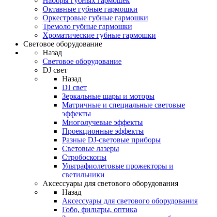
Наборы губных гармошек
Октавные губные гармошки
Оркестровые губные гармошки
Тремоло губные гармошки
Хроматические губные гармошки
Световое оборудование
Назад
Световое оборудование
DJ свет
Назад
DJ свет
Зеркальные шары и моторы
Матричные и специальные световые
эффекты
Многолучевые эффекты
Проекционные эффекты
Разные DJ-световые приборы
Световые лазеры
Стробоскопы
Ультрафиолетовые прожекторы и
светильники
Аксессуары для светового оборудования
Назад
Аксессуары для светового оборудования
Гобо, фильтры, оптика