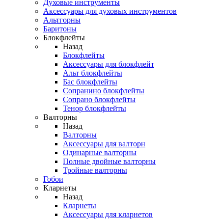
Духовые инструменты
Аксессуары для духовых инструментов
Альтгорны
Баритоны
Блокфлейты
Назад
Блокфлейты
Аксессуары для блокфлейт
Альт блокфлейты
Бас блокфлейты
Сопранино блокфлейты
Сопрано блокфлейты
Тенор блокфлейты
Валторны
Назад
Валторны
Аксессуары для валторн
Одинарные валторны
Полные двойные валторны
Тройные валторны
Гобои
Кларнеты
Назад
Кларнеты
Аксессуары для кларнетов