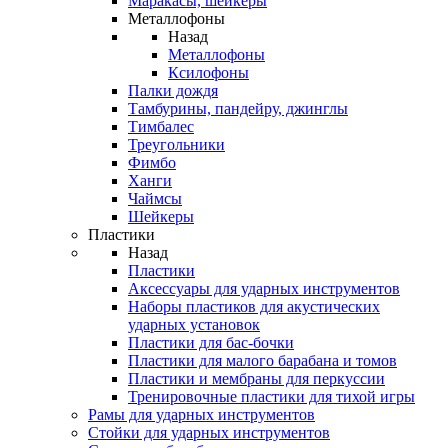
Маракасы, шейкеры
Металлофоны
Назад
Металлофоны
Ксилофоны
Палки дождя
Тамбурины, пандейру, джинглы
Тимбалес
Треугольники
Фимбо
Ханги
Чаймсы
Шейкеры
Пластики
Назад
Пластики
Аксессуары для ударных инструментов
Наборы пластиков для акустических
ударных установок
Пластики для бас-бочки
Пластики для малого барабана и томов
Пластики и мембраны для перкуссии
Тренировочные пластики для тихой игры
Рамы для ударных инструментов
Стойки для ударных инструментов