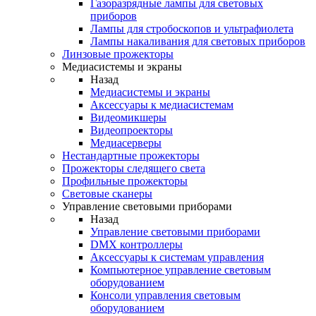
Газоразрядные лампы для световых
приборов
Лампы для стробоскопов и ультрафиолета
Лампы накаливания для световых приборов
Линзовые прожекторы
Медиасистемы и экраны
Назад
Медиасистемы и экраны
Аксессуары к медиасистемам
Видеомикшеры
Видеопроекторы
Медиасерверы
Нестандартные прожекторы
Прожекторы следящего света
Профильные прожекторы
Световые сканеры
Управление световыми приборами
Назад
Управление световыми приборами
DMX контроллеры
Аксессуары к системам управления
Компьютерное управление световым
оборудованием
Консоли управления световым
оборудованием