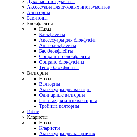
Духовые инструменты
Аксессуары для духовых инструментов
Альтгорны
Баритоны
Блокфлейты
Назад
Блокфлейты
Аксессуары для блокфлейт
Альт блокфлейты
Бас блокфлейты
Сопранино блокфлейты
Сопрано блокфлейты
Тенор блокфлейты
Валторны
Назад
Валторны
Аксессуары для валторн
Одинарные валторны
Полные двойные валторны
Тройные валторны
Гобои
Кларнеты
Назад
Кларнеты
Аксессуары для кларнетов