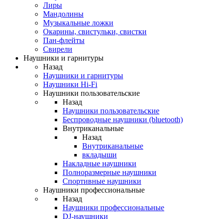
Лиры
Мандолины
Музыкальные ложки
Окарины, свистульки, свистки
Пан-флейты
Свирели
Наушники и гарнитуры
Назад
Наушники и гарнитуры
Наушники Hi-Fi
Наушники пользовательские
Назад
Наушники пользовательские
Беспроводные наушники (bluetooth)
Внутриканальные
Назад
Внутриканальные
вкладыши
Накладные наушники
Полноразмерные наушники
Спортивные наушники
Наушники профессиональные
Назад
Наушники профессиональные
DJ-наушники