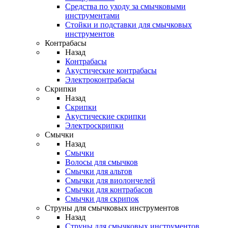
Средства по уходу за смычковыми
инструментами
Стойки и подставки для смычковых
инструментов
Контрабасы
Назад
Контрабасы
Акустические контрабасы
Электроконтрабасы
Скрипки
Назад
Скрипки
Акустические скрипки
Электроскрипки
Смычки
Назад
Смычки
Волосы для смычков
Смычки для альтов
Смычки для виолончелей
Смычки для контрабасов
Смычки для скрипок
Струны для смычковых инструментов
Назад
Струны для смычковых инструментов