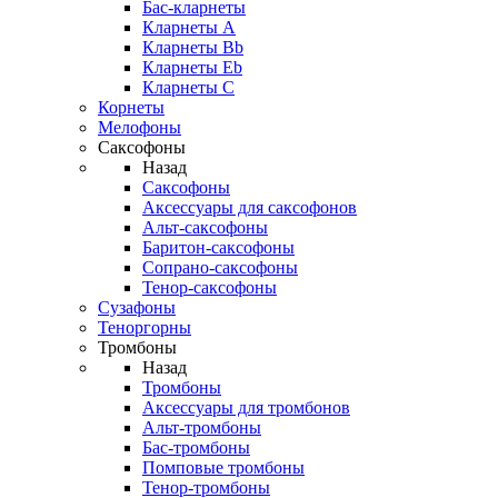
Бас-кларнеты
Кларнеты A
Кларнеты Bb
Кларнеты Eb
Кларнеты С
Корнеты
Мелофоны
Саксофоны
Назад
Саксофоны
Аксессуары для саксофонов
Альт-саксофоны
Баритон-саксофоны
Сопрано-саксофоны
Тенор-саксофоны
Сузафоны
Теноргорны
Тромбоны
Назад
Тромбоны
Аксессуары для тромбонов
Альт-тромбоны
Бас-тромбоны
Помповые тромбоны
Тенор-тромбоны