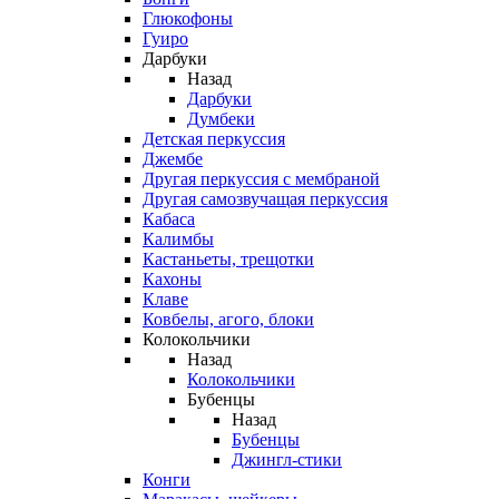
Глюкофоны
Гуиро
Дарбуки
Назад
Дарбуки
Думбеки
Детская перкуссия
Джембе
Другая перкуссия с мембраной
Другая самозвучащая перкуссия
Кабаса
Калимбы
Кастаньеты, трещотки
Кахоны
Клаве
Ковбелы, агого, блоки
Колокольчики
Назад
Колокольчики
Бубенцы
Назад
Бубенцы
Джингл-стики
Конги