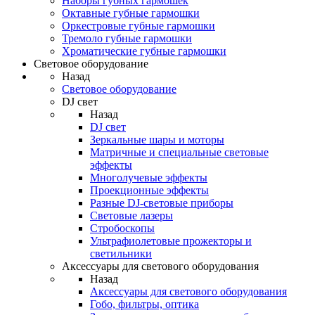
Наборы губных гармошек
Октавные губные гармошки
Оркестровые губные гармошки
Тремоло губные гармошки
Хроматические губные гармошки
Световое оборудование
Назад
Световое оборудование
DJ свет
Назад
DJ свет
Зеркальные шары и моторы
Матричные и специальные световые
эффекты
Многолучевые эффекты
Проекционные эффекты
Разные DJ-световые приборы
Световые лазеры
Стробоскопы
Ультрафиолетовые прожекторы и
светильники
Аксессуары для светового оборудования
Назад
Аксессуары для светового оборудования
Гобо, фильтры, оптика