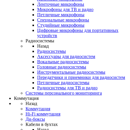
Ленточные микрофоны
Микрофоны для ТВ и радио
Петличные микрофоны
Специальные микрофоны
Студийные микрофоны
Цифровые микрофоны для портативных
устройств
Радиосистемы
Назад
Радиосистемы
Аксессуары для радиосистем
Вокальные радиосистемы
Головные радиосистемы
Инструментальные радиосистемы
Передатчики и приемники для радиосистем
Петличные радиосистемы
Радиосистемы для ТВ и радио
Системы персонального мониторинга
Коммутация
Назад
Коммутация
Hi-Fi коммутация
Ди-боксы
Кабели в бухтах
Назад